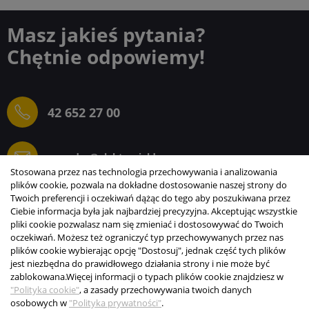
Masz jakieś pytania?
Chętnie odpowiemy!
42 652 27 00
sprzedaz@elektrogielda.com
Stosowana przez nas technologia przechowywania i analizowania
plików cookie, pozwala na dokładne dostosowanie naszej strony do
Twoich preferencji i oczekiwań dążąc do tego aby poszukiwana przez
Ciebie informacja była jak najbardziej precyzyjna. Akceptując wszystkie
ELEKTROGIEŁDA SZ.ŻACZKIEWICZ; M.KARLIŃSKI
pliki cookie pozwalasz nam się zmieniać i dostosowywać do Twoich
SP.J.
oczekiwań. Możesz też ograniczyć typ przechowywanych przez nas
plików cookie wybierając opcję "Dostosuj", jednak część tych plików
INFORMACJE
jest niezbędna do prawidłowego działania strony i nie może być
zablokowana.
Więcej informacji o typach plików cookie znajdziesz w
STREFA KLIENTA
"Polityka cookie"
, a zasady przechowywania twoich danych
osobowych w
"Polityka prywatności"
.