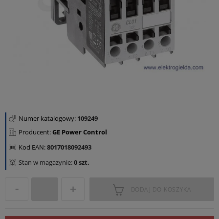
Numer katalogowy:
109249
Producent:
GE Power Control
Kod EAN:
8017018092493
Stan w magazynie:
0 szt.
DODAJ DO KOSZYKA