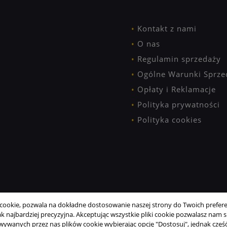
Kontakt z nami
O nas
Regulamin sprzedaży
Ogólne Warunki Sprze
Opłaty i Reklamacje
Polityka prywatności
Polityka cookies
ookie, pozwala na dokładne dostosowanie naszej strony do Twoich preferen
 najbardziej precyzyjna. Akceptując wszystkie pliki cookie pozwalasz nam si
wanych przez nas plików cookie wybierając opcję "Dostosuj", jednak część