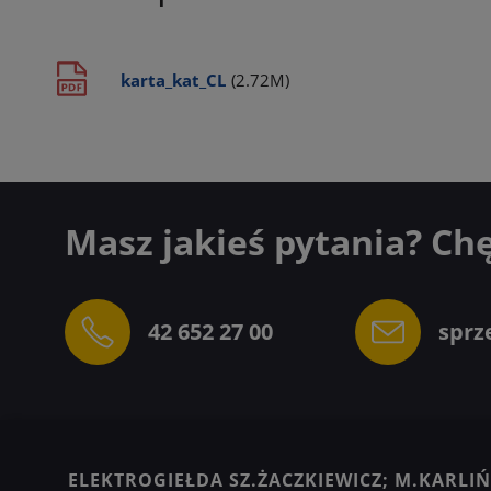
karta_kat_CL
(2.72M)
Masz jakieś pytania? Ch
42 652 27 00
sprz
ELEKTROGIEŁDA SZ.ŻACZKIEWICZ; M.KARLIŃS