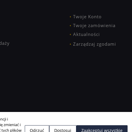
Twoje Konto
Twoje zamówienia
Aktualności
daży
Zarządzaj zgodami
cji i
ę zmieniać i
 tych plików
Odrzuć
Dostosuj
Zaakceptuj wszystkie