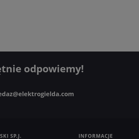
ętnie odpowiemy!
edaz@elektrogielda.com
KI SP.J.
INFORMACJE