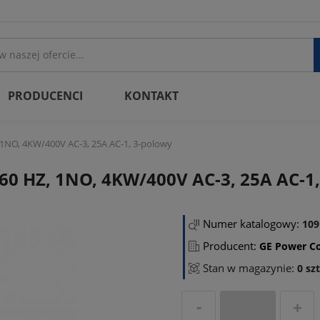
PRODUCENCI
KONTAKT
1NO, 4KW/400V AC-3, 25A AC-1, 3-polowy
60 HZ, 1NO, 4KW/400V AC-3, 25A AC-1
Numer katalogowy:
109
Producent:
GE Power Co
Stan w magazynie:
0 szt