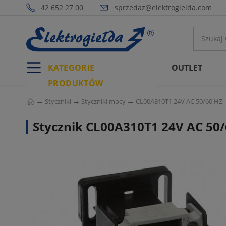
42 652 27 00
sprzedaz@elektrogielda.com
KATEGORIE
OUTLET
PRODUKTÓW
Styczniki
Styczniki mocy
CL00A310T1 24V AC 50/60 HZ, 
Stycznik CL00A310T1 24V AC 50/