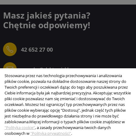
Masz jakieś pytania?
Chętnie odpowiemy!
42 652 27 00
sprzedaz@elektrogielda.com
Stosowana przez nas technologia przechowywania i analizowania
plików cookie, pozwala na dokładne dostosowanie naszej strony do
Twoich preferencji i oczekiwań dążąc do tego aby poszukiwana przez
Ciebie informacja była jak najbardziej precyzyjna. Akceptując wszystkie
ELEKTROGIEŁDA SZ.ŻACZKIEWICZ; M.KARLIŃSKI
pliki cookie pozwalasz nam się zmieniać i dostosowywać do Twoich
SP.J.
oczekiwań. Możesz też ograniczyć typ przechowywanych przez nas
plików cookie wybierając opcję "Dostosuj", jednak część tych plików
INFORMACJE
jest niezbędna do prawidłowego działania strony i nie może być
zablokowana.
Więcej informacji o typach plików cookie znajdziesz w
STREFA KLIENTA
"Polityka cookie"
, a zasady przechowywania twoich danych
osobowych w
"Polityka prywatności"
.