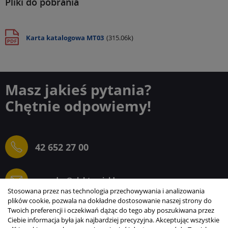
Pliki do pobrania
Karta katalogowa MT03
(315.06k)
Masz jakieś pytania?
Chętnie odpowiemy!
42 652 27 00
sprzedaz@elektrogielda.com
Stosowana przez nas technologia przechowywania i analizowania
plików cookie, pozwala na dokładne dostosowanie naszej strony do
Twoich preferencji i oczekiwań dążąc do tego aby poszukiwana przez
Ciebie informacja była jak najbardziej precyzyjna. Akceptując wszystkie
ELEKTROGIEŁDA SZ.ŻACZKIEWICZ; M.KARLIŃSKI