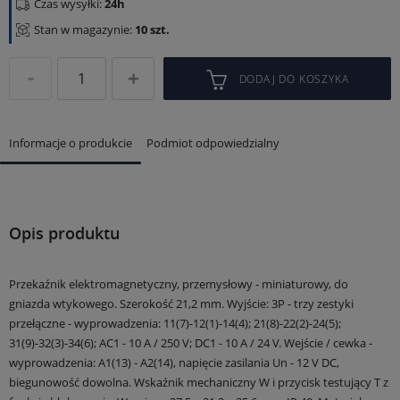
Czas wysyłki:
24h
Stan w magazynie:
10 szt.
DODAJ DO KOSZYKA
Informacje o produkcie
Podmiot odpowiedzialny
Opis produktu
Przekaźnik elektromagnetyczny, przemysłowy - miniaturowy, do
gniazda wtykowego.
Szerokość 21,2 mm.
Wyjście: 3P - trzy zestyki
przełączne - wyprowadzenia: 11(7)-12(1)-14(4); 21(8)-22(2)-24(5);
31(9)-32(3)-34(6);
AC1 - 10 A / 250 V; DC1 - 10 A / 24 V.
Wejście / cewka -
wyprowadzenia: A1(13) - A2(14), napięcie zasilania Un - 12 V DC,
biegunowość dowolna.
Wskaźnik mechaniczny W i przycisk testujący T z