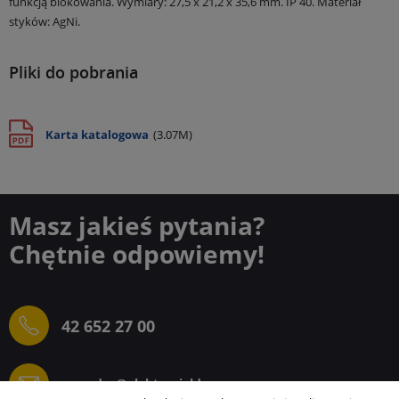
funkcją blokowania.
Wymiary: 27,5 x 21,2 x 35,6 mm.
IP 40.
Materiał
styków: AgNi.
Pliki do pobrania
Karta katalogowa
(3.07M)
Masz jakieś pytania?
Chętnie odpowiemy!
42 652 27 00
sprzedaz@elektrogielda.com