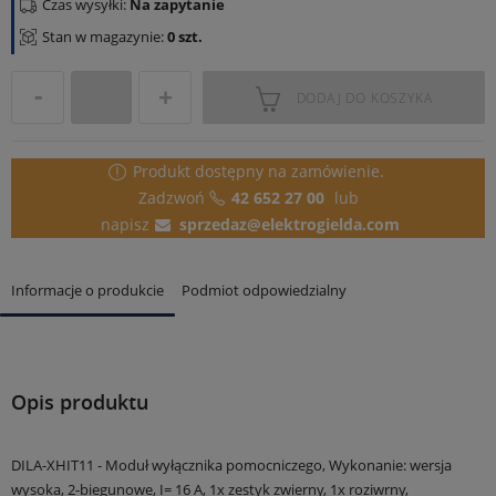
Czas wysyłki:
Na zapytanie
Stan w magazynie:
0 szt.
DODAJ DO KOSZYKA
Produkt dostępny
na zamówienie.
Zadzwoń
42 652 27 00
lub
napisz
sprzedaz@elektrogielda.com
Informacje o produkcie
Podmiot odpowiedzialny
Opis produktu
DILA-XHIT11 - Moduł wyłącznika pomocniczego, Wykonanie: wersja
wysoka, 2-biegunowe, I= 16 A, 1x zestyk zwierny, 1x roziwrny,