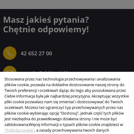
Masz jakieś pytania?
Chętnie odpowiemy!
42 652 27 00
sprzedaz@elektrogielda.com
Stosowana przez nas technologia przechowywania i analizowania
plików cookie, pozwala na dokładne dostosowanie naszej strony do
Twoich preferencji i oczekiwań dążąc do tego aby poszukiwana przez
Ciebie informacja była jak najbardziej precyzyjna. Akceptując wszystkie
ELEKTROGIEŁDA SZ.ŻACZKIEWICZ; M.KARLIŃSKI
pliki cookie pozwalasz nam się zmieniać i dostosowywać do Twoich
SP.J.
oczekiwań. Możesz też ograniczyć typ przechowywanych przez nas
plików cookie wybierając opcję "Dostosuj", jednak część tych plików
INFORMACJE
jest niezbędna do prawidłowego działania strony i nie może być
zablokowana.
Więcej informacji o typach plików cookie znajdziesz w
STREFA KLIENTA
"Polityka cookie"
, a zasady przechowywania twoich danych