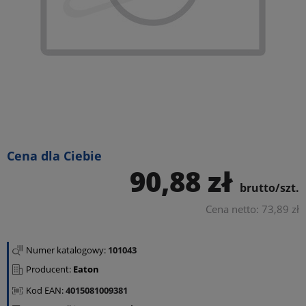
Cena dla Ciebie
90,88 zł
brutto/szt.
Cena netto: 73,89 zł
Numer katalogowy:
101043
Producent:
Eaton
Kod EAN:
4015081009381