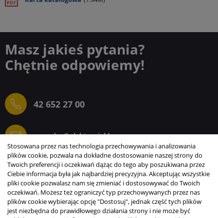
Masz jakieś pytania?
Chętnie odpowiemy!
42 652 27 00
sprzedaz@elektrogielda.com
Stosowana przez nas technologia przechowywania i analizowania
plików cookie, pozwala na dokładne dostosowanie naszej strony do
Twoich preferencji i oczekiwań dążąc do tego aby poszukiwana przez
Ciebie informacja była jak najbardziej precyzyjna. Akceptując wszystkie
ELEKTROGIEŁDA SZ.ŻACZKIEWICZ; M.KARLIŃSKI
pliki cookie pozwalasz nam się zmieniać i dostosowywać do Twoich
SP.J.
oczekiwań. Możesz też ograniczyć typ przechowywanych przez nas
plików cookie wybierając opcję "Dostosuj", jednak część tych plików
INFORMACJE
jest niezbędna do prawidłowego działania strony i nie może być