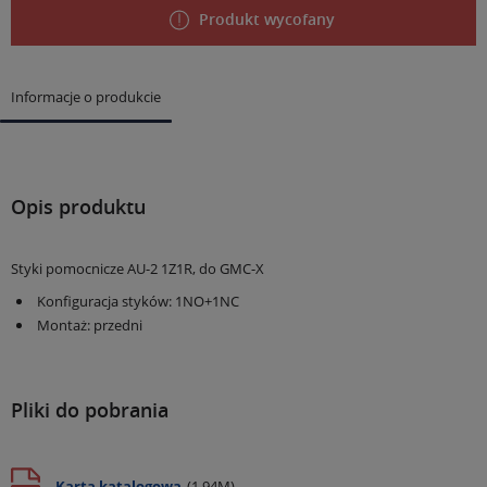
Produkt wycofany
Informacje o produkcie
Opis produktu
Styki pomocnicze AU-2 1Z1R, do GMC-X
Konfiguracja styków: 1NO+1NC
Montaż: przedni
Pliki do pobrania
Karta katalogowa
(1.94M)