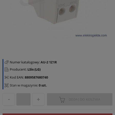
Numer katalogowy:
AU-2 1Z1R
Producent:
LSis (LG)
Kod EAN:
8809587680740
Stan w magazynie:
0 szt.
DODAJ DO KOSZYKA