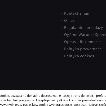
Kontakt z nami
O nas
Regulamin sprzedaży
Ogólne Warunki Sprze
Opłaty i Reklamacje
Polityka prywatności
Polityka cookies
ookie, pozwala na dokładne dostosowanie naszej strony do Twoich preferen
 najbardziej precyzyjna. Akceptując wszystkie pliki cookie pozwalasz nam si
wanych przez nas plików cookie wybierając opcję "Dostosuj", jednak część