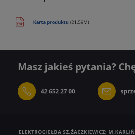
Karta produktu
(21.59M)
Masz jakieś pytania? Ch
42 652 27 00
sprz
ELEKTROGIEŁDA SZ.ŻACZKIEWICZ; M.KARLIŃS