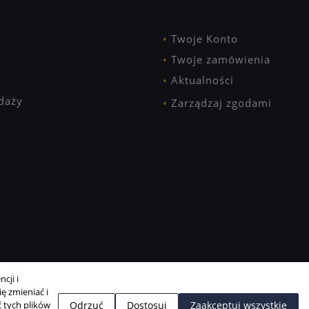
Twoje Konto
Twoje zamówienia
Aktualności
daży
Zarządzaj zgodami
cji i
ę zmieniać i
 tych plików
Odrzuć
Dostosuj
Zaakceptuj wszystkie