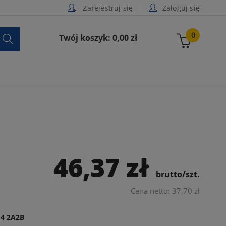
Zarejestruj się
Zaloguj się

0
Twój koszyk: 0,00 zł
46,37 zł
brutto/szt.
Cena netto: 37,70 zł
4 2A2B