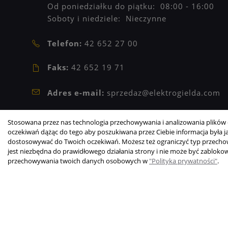
Od poniedziałku do piątku: 08:00 - 16:00
Soboty i niedziele: Nieczynne
Telefon:
42 652 27 00
Faks:
42 652 19 71
Adres e-mail:
sprzedaz@elektrogielda.com
NIP: 9471902273
Stosowana przez nas technologia przechowywania i analizowania plików c
REGON: 473209601
oczekiwań dążąc do tego aby poszukiwana przez Ciebie informacja była jak
dostosowywać do Twoich oczekiwań. Możesz też ograniczyć typ przechowy
jest niezbędna do prawidłowego działania strony i nie może być zabloko
Copyright © 2003-2026 Elektrogiełda s.j.
przechowywania twoich danych osobowych w
"Polityka prywatności"
.