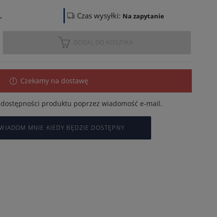
Czas wysyłki:
.
Na zapytanie
DODAJ DO KOSZYKA
Czekamy na dostawę
dostępności produktu poprzez wiadomość e-mail.
WIADOM MNIE KIEDY BĘDZIE DOSTĘPNY