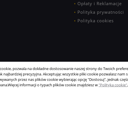
Opłaty i Reklamacje
Polityka prywatności
Polityka cookies
ookie, pozwala na dokładne dostosowanie naszej strony do Twoich preferen
 najbardziej precyzyjna. Akceptując wszystkie pliki cookie pozwalasz nam si
wanych przez nas plików cookie wybierając opcję "Dostosuj", jednak część
wana.
Więcej informacji o typach plików cookie znajdziesz w
"Polityka cookie"