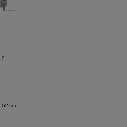
ny
0..200mm