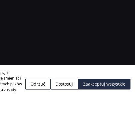
cji i
ę zmieniać i
 tych plików
Odrzuć
Dostosuj
Zaakceptuj wszystkie
, a zasady
Projekt i realizacja:
BigCom