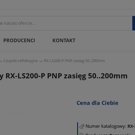
PRODUCENCI
KONTAKT
Czujniki refleksyjne
RX-LS200-P PNP zasięg 50..200mm
ny RX-LS200-P PNP zasięg 50..200mm
Cena dla Ciebie
Numer katalogowy:
RX-