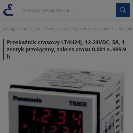

LT4H24J, 12-24VDC, 5A, 1 zestyk przełączny, zakres czasu 0.001 s..999.9 h
Przekaźnik czasowy LT4H24J, 12-24VDC, 5A, 1
zestyk przełączny, zakres czasu 0.001 s..999.9
h