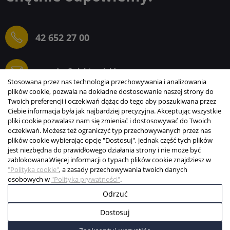
42 652 27 00
sprzedaz@elektrogielda.com
Stosowana przez nas technologia przechowywania i analizowania
plików cookie, pozwala na dokładne dostosowanie naszej strony do
Twoich preferencji i oczekiwań dążąc do tego aby poszukiwana przez
Ciebie informacja była jak najbardziej precyzyjna. Akceptując wszystkie
ELEKTROGIEŁDA SZ.ŻACZKIEWICZ; M.KARLIŃSKI
pliki cookie pozwalasz nam się zmieniać i dostosowywać do Twoich
SP.J.
oczekiwań. Możesz też ograniczyć typ przechowywanych przez nas
plików cookie wybierając opcję "Dostosuj", jednak część tych plików
INFORMACJE
jest niezbędna do prawidłowego działania strony i nie może być
zablokowana.
Więcej informacji o typach plików cookie znajdziesz w
STREFA KLIENTA
"Polityka cookie"
, a zasady przechowywania twoich danych
osobowych w
"Polityka prywatności"
.
Copyright © 2003-2026 Elektrogiełda s.j.
Odrzuć
Projekt i realizacja:
BigCom
Dostosuj
0
0