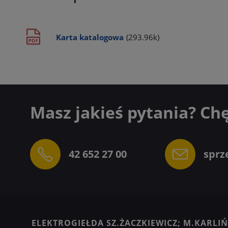
Karta katalogowa
(293.96k)
Masz jakieś pytania? Ch
42 652 27 00
sprz
ELEKTROGIEŁDA SZ.ŻACZKIEWICZ; M.KARLIŃS