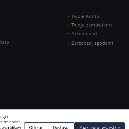
Twoje Konto
Twoje zamówienia
Aktualności
daży
Zarządzaj zgodami
cji i
ę zmieniać i
 tych plików
Odrzuć
Dostosuj
Zaakceptuj wszystkie