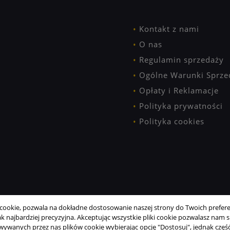
Kontakt z nami
O nas
Regulamin sprzedaży
Ogólne Warunki Sprze
Opłaty i Reklamacje
Polityka prywatności
Polityka cookies
ookie, pozwala na dokładne dostosowanie naszej strony do Twoich preferen
 najbardziej precyzyjna. Akceptując wszystkie pliki cookie pozwalasz nam si
wanych przez nas plików cookie wybierając opcję "Dostosuj", jednak część