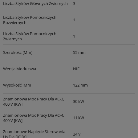
Liczba Styków Głównych Zwiernych
3
Liczba Styków Pomocniczych
1
Rozwiernych
Liczba Styków Pomocniczych
1
Zwiernych
Szerokość [mm]
55 mm
Wersja Modułowa
NIE
Wysokość [mm]
122 mm
Znamionowa Moc Pracy Dla AC-3,
30 kW
400 V [kW]
Znamionowa Moc Pracy Dla AC-4,
11 kW
400 V [kW]
Znamionowe Napięcie Sterowania
24 V
Us Dla DC [V]