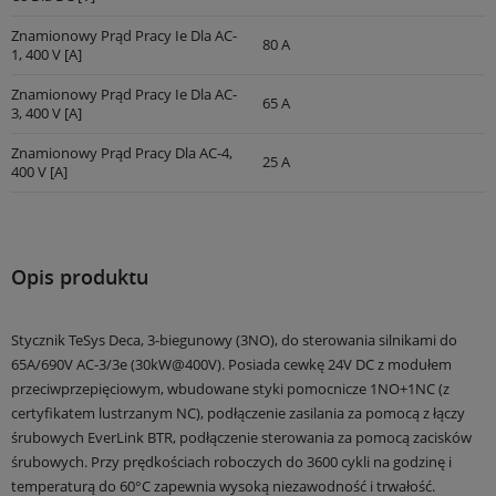
Znamionowy Prąd Pracy Ie Dla AC-
80 A
1, 400 V [A]
Znamionowy Prąd Pracy Ie Dla AC-
65 A
3, 400 V [A]
Znamionowy Prąd Pracy Dla AC-4,
25 A
400 V [A]
Opis produktu
Stycznik TeSys Deca, 3-biegunowy (3NO), do sterowania silnikami do
65A/690V AC-3/3e (30kW@400V). Posiada cewkę 24V DC z modułem
przeciwprzepięciowym, wbudowane styki pomocnicze 1NO+1NC (z
certyfikatem lustrzanym NC), podłączenie zasilania za pomocą z łączy
śrubowych EverLink BTR, podłączenie sterowania za pomocą zacisków
śrubowych. Przy prędkościach roboczych do 3600 cykli na godzinę i
temperaturą do 60°C zapewnia wysoką niezawodność i trwałość.