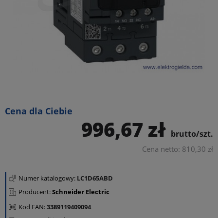
Cena dla Ciebie
996,67 zł
brutto/szt.
Cena netto: 810,30 zł
Numer katalogowy:
LC1D65ABD
Producent:
Schneider Electric
Kod EAN:
3389119409094