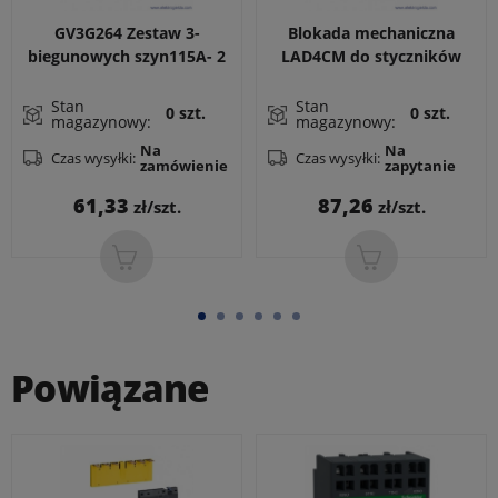
GV3G264 Zestaw 3-
Blokada mechaniczna
biegunowych szyn115A- 2
LAD4CM do styczników
odczepy
LC1D40A...65A, LC1DT60A,
LC1DT80A do zestawu
Stan
Stan
0 szt.
0 szt.
magazynowy:
magazynowy:
nawrotnego
Na
Na
Czas wysyłki:
Czas wysyłki:
zamówienie
zapytanie
Cena
Cena
61,33
87,26
zł/szt.
zł/szt.
Powiązane