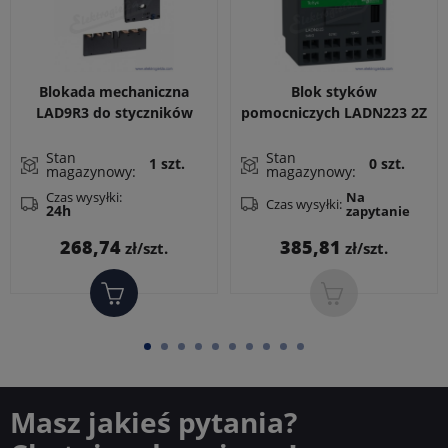
Blokada mechaniczna
Blok styków
LAD9R3 do styczników
pomocniczych LADN223 2Z
LC1D40A..65A EVK z
+ 2R zaciski sprężynowe
zestawem łączy zasilania
do LC1D, LC1F, CAD
Stan
Stan
1 szt.
0 szt.
magazynowy:
magazynowy:
do zestawu nawrotnego
Czas wysyłki:
Na
Czas wysyłki:
24h
zapytanie
Cena
Cena
268,74
385,81
zł/szt.
zł/szt.
Masz jakieś pytania?