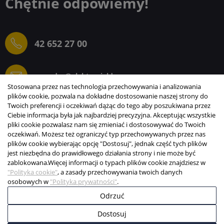
Chętnie odpowiemy!
42 652 27 00
sprzedaz@elektrogielda.com
Stosowana przez nas technologia przechowywania i analizowania
plików cookie, pozwala na dokładne dostosowanie naszej strony do
Twoich preferencji i oczekiwań dążąc do tego aby poszukiwana przez
Ciebie informacja była jak najbardziej precyzyjna. Akceptując wszystkie
ELEKTROGIEŁDA SZ.ŻACZKIEWICZ; M.KARLIŃSKI
pliki cookie pozwalasz nam się zmieniać i dostosowywać do Twoich
SP.J.
oczekiwań. Możesz też ograniczyć typ przechowywanych przez nas
plików cookie wybierając opcję "Dostosuj", jednak część tych plików
INFORMACJE
jest niezbędna do prawidłowego działania strony i nie może być
zablokowana.
Więcej informacji o typach plików cookie znajdziesz w
STREFA KLIENTA
"Polityka cookie"
, a zasady przechowywania twoich danych
osobowych w
"Polityka prywatności"
.
Copyright © 2003-2026 Elektrogiełda s.j.
Odrzuć
Projekt i realizacja:
BigCom
Dostosuj