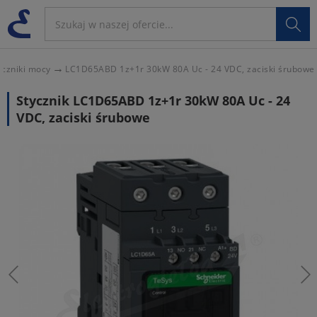

yczniki mocy
LC1D65ABD 1z+1r 30kW 80A Uc - 24 VDC, zaciski śrubowe
Stycznik LC1D65ABD 1z+1r 30kW 80A Uc - 24
VDC, zaciski śrubowe