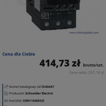
Cena dla Ciebie
414,73 zł
brutto/szt.
Cena netto: 337,18 zł
Numer katalogowy:
LC1D40AB7
Producent:
Schneider Electric
Kod EAN:
3389119408325