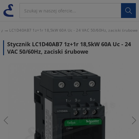

cy
LC1D40AB7 1z+1r 18,5kW 60A Uc - 24 VAC 50/60Hz, zaciski śrubowe
Stycznik LC1D40AB7 1z+1r 18,5kW 60A Uc - 24
VAC 50/60Hz, zaciski śrubowe