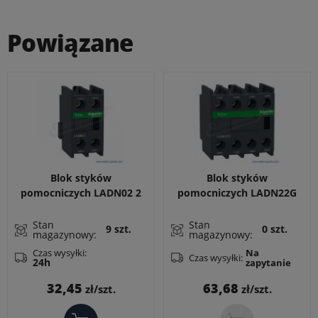
Powiązane
Blok styków
Blok styków
pomocniczych LADN02 2
pomocniczych LADN22G
rozwierne do LC1D, LC1F,
2Z + 2R wyprzedzających
CAD
do LC1D, LC1F
Stan
Stan
9 szt.
0 szt.
magazynowy:
magazynowy:
Czas wysyłki:
Na
Czas wysyłki:
24h
zapytanie
Cena
Cena
32,45
63,68
zł/szt.
zł/szt.