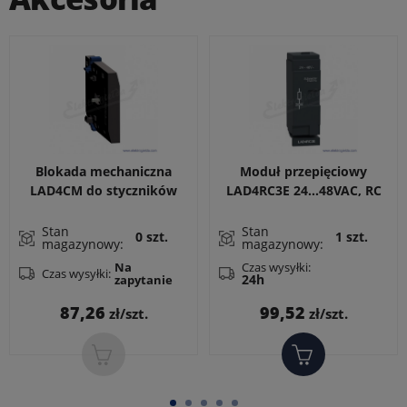
Blokada mechaniczna
Moduł przepięciowy
LAD4CM do styczników
LAD4RC3E 24...48VAC, RC
LC1D40A...65A, LC1DT60A,
CEWKI LC1D40A..65A
LC1DT80A do zestawu
Stan
Stan
0 szt.
1 szt.
magazynowy:
magazynowy:
nawrotnego
Czas wysyłki:
Na
Czas wysyłki:
24h
zapytanie
Cena
Cena
87,26
99,52
zł/szt.
zł/szt.