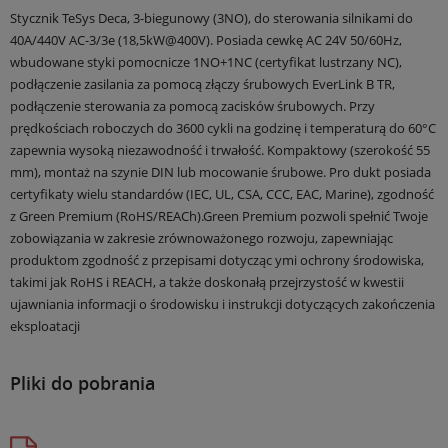
Stycznik TeSys Deca, 3-biegunowy (3NO), do sterowania silnikami do
40A/440V AC-3/3e (18,5kW@400V). Posiada cewkę AC 24V 50/60Hz,
wbudowane styki pomocnicze 1NO+1NC (certyfikat lustrzany NC),
podłączenie zasilania za pomocą złączy śrubowych EverLink B TR,
podłączenie sterowania za pomocą zacisków śrubowych. Przy
prędkościach roboczych do 3600 cykli na godzinę i temperaturą do 60°C
zapewnia wysoką niezawodność i trwałość. Kompaktowy (szerokość 55
mm), montaż na szynie DIN lub mocowanie śrubowe. Pro dukt posiada
certyfikaty wielu standardów (IEC, UL, CSA, CCC, EAC, Marine), zgodność
z Green Premium (RoHS/REACh).Green Premium pozwoli spełnić Twoje
zobowiązania w zakresie zrównoważonego rozwoju, zapewniając
produktom zgodność z przepisami dotycząc ymi ochrony środowiska,
takimi jak RoHS i REACH, a także doskonałą przejrzystość w kwestii
ujawniania informacji o środowisku i instrukcji dotyczących zakończenia
eksploatacji
Pliki do pobrania