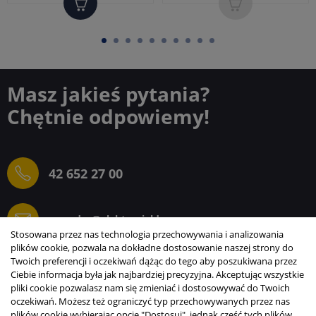
Masz jakieś pytania?
Chętnie odpowiemy!
42 652 27 00
sprzedaz@elektrogielda.com
Stosowana przez nas technologia przechowywania i analizowania
plików cookie, pozwala na dokładne dostosowanie naszej strony do
Twoich preferencji i oczekiwań dążąc do tego aby poszukiwana przez
Ciebie informacja była jak najbardziej precyzyjna. Akceptując wszystkie
ELEKTROGIEŁDA SZ.ŻACZKIEWICZ; M.KARLIŃSKI
pliki cookie pozwalasz nam się zmieniać i dostosowywać do Twoich
SP.J.
oczekiwań. Możesz też ograniczyć typ przechowywanych przez nas
plików cookie wybierając opcję "Dostosuj", jednak część tych plików