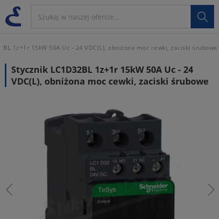

BL 1z+1r 15kW 50A Uc - 24 VDC(L), obniżona moc cewki, zaciski śrubowe
Stycznik LC1D32BL 1z+1r 15kW 50A Uc - 24
VDC(L), obniżona moc cewki, zaciski śrubowe