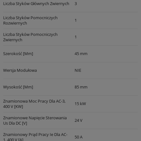
Liczba Styków Głównych Zwiernych
3
Liczba Styków Pomocniczych
1
Rozwiernych
Liczba Styków Pomocniczych
1
Zwiernych
Szerokość [mm]
45 mm
Wersja Modułowa
NIE
Wysokość [mm]
85 mm
Znamionowa Moc Pracy Dla AC-3,
15 kW
400 V [kW]
Znamionowe Napięcie Sterowania
24 V
Us Dla DC [V]
Znamionowy Prąd Pracy Ie Dla AC-
50 A
1, 400 V [A]