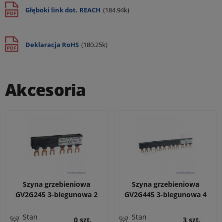
Głęboki link dot. REACH
(184.94k)
Deklaracja RoHS
(180.25k)
Akcesoria
Szyna grzebieniowa
Szyna grzebieniowa
GV2G245 3-biegunowa 2
GV2G445 3-biegunowa 4
odpływy 45mm 63A (do
odpływy 45mm 63A (do
wyłączników bez styków
wyłączników bez styków
Stan
Stan
0 szt.
3 szt.