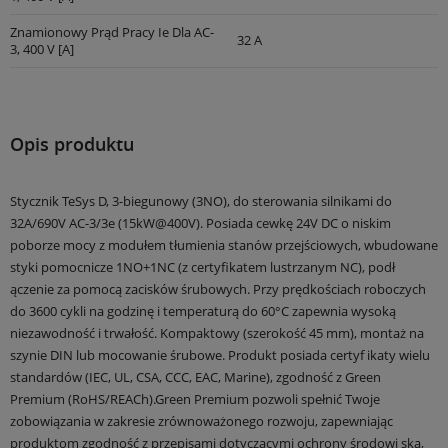
Znamionowy Prąd Pracy Ie Dla AC-
32 A
3, 400 V [A]
Opis produktu
Stycznik TeSys D, 3-biegunowy (3NO), do sterowania silnikami do
32A/690V AC-3/3e (15kW@400V). Posiada cewkę 24V DC o niskim
poborze mocy z modułem tłumienia stanów przejściowych, wbudowane
styki pomocnicze 1NO+1NC (z certyfikatem lustrzanym NC), podł
ączenie za pomocą zacisków śrubowych. Przy prędkościach roboczych
do 3600 cykli na godzinę i temperaturą do 60°C zapewnia wysoką
niezawodność i trwałość. Kompaktowy (szerokość 45 mm), montaż na
szynie DIN lub mocowanie śrubowe. Produkt posiada certyf ikaty wielu
standardów (IEC, UL, CSA, CCC, EAC, Marine), zgodność z Green
Premium (RoHS/REACh).Green Premium pozwoli spełnić Twoje
zobowiązania w zakresie zrównoważonego rozwoju, zapewniając
produktom zgodność z przepisami dotyczącymi ochrony środowi ska,