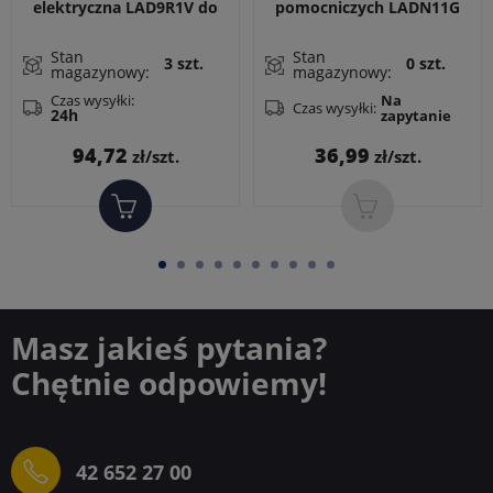
elektryczna LAD9R1V do
pomocniczych LADN11G
styczników LC1D09..38 z
1Z + 1R wyprzedzających
zestawem łączy zasilania
do LC1D, LC1F
Stan
Stan
3 szt.
0 szt.
magazynowy:
magazynowy:
do zestawu nawrotnego
oraz zworami styków
Czas wysyłki:
Na
Czas wysyłki:
24h
zapytanie
pomocniczych
Cena
Cena
94,72
36,99
zł/szt.
zł/szt.
Masz jakieś pytania?
Chętnie odpowiemy!
42 652 27 00