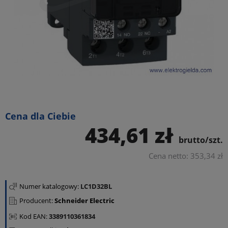
Cena dla Ciebie
434,61 zł
brutto/szt.
Cena netto: 353,34 zł
Numer katalogowy:
LC1D32BL
Producent:
Schneider Electric
Kod EAN:
3389110361834