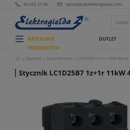
42 652 27 00
sprzedaz@elektrogielda.com
KATEGORIE
OUTLET
PRODUKTÓW
Styczniki
Styczniki mocy
LC1D25B7 1z+1r 11kW 40A Uc -
Stycznik LC1D25B7 1z+1r 11kW 4