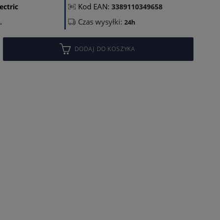
Kod EAN:
ectric
3389110349658
Czas wysyłki:
.
24h
DODAJ DO KOSZYKA