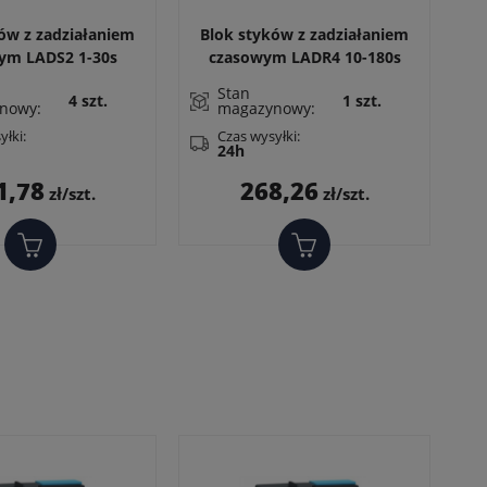
ów z zadziałaniem
Blok styków z zadziałaniem
B
ym LADS2 1-30s
czasowym LADR4 10-180s
cz
(styk zwierny
1Z+1R opóźnione wyłączenie
Stan
4 szt.
1 szt.
ający) opóźnione
po wyłączeniu stycznika
nowy:
magazynowy:
nie po załączeniu
yłki:
Czas wysyłki:
stycznika
24h
Cena
Cena
1,78
268,26
zł/szt.
zł/szt.