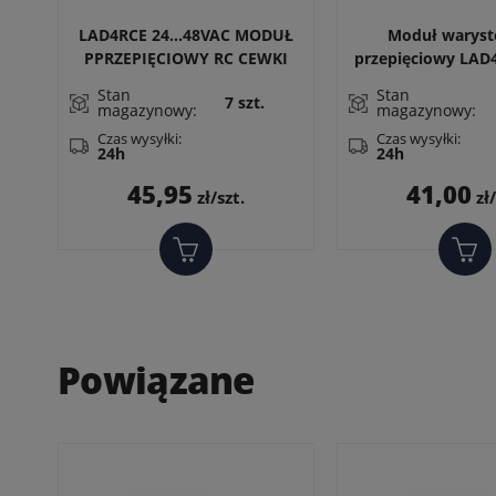
LAD4RCE 24...48VAC MODUŁ
Moduł warys
PPRZEPIĘCIOWY RC CEWKI
przepięciowy LAD4
LC1D09..38
AC do styczników
Stan
Stan
7 szt.
magazynowy:
magazynowy:
Czas wysyłki:
Czas wysyłki:
24h
24h
Cena
Cen
45,95
41,00
zł/szt.
zł/
Powiązane