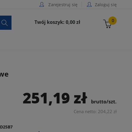
Zarejestruj się
Zaloguj się

0
Twój koszyk: 0,00 zł
owe
251,19 zł
brutto/szt.
Cena netto: 204,22 zł
1D25B7