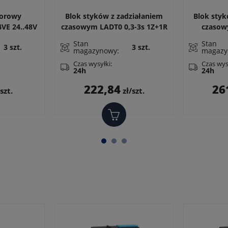
torowy
Blok styków z zadziałaniem
Blok styk
VE 24..48V
czasowym LADT0 0,3-3s 1Z+1R
czasow
 LC1D09-38
opóźnione zadziałanie po
1Z+1R
Stan
Stan
3 szt.
3 szt.
załączeniu stycznika
wyprzedz
magazynowy:
magazy
zadziała
Czas wysyłki:
Czas wys
24h
24h
a
Cena
222,84
26
szt.
zł/szt.