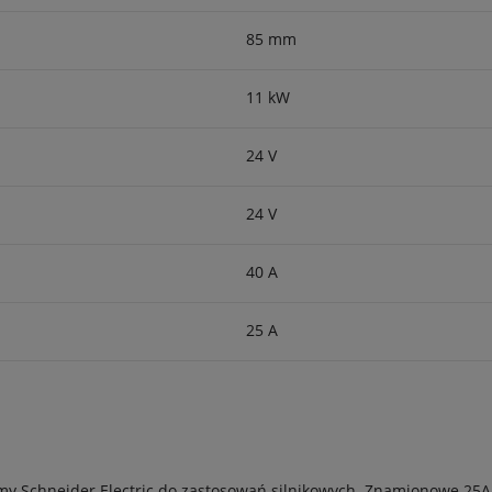
85 mm
11 kW
24 V
24 V
40 A
25 A
my Schneider Electric do zastosowań silnikowych. Znamionowe 25A 