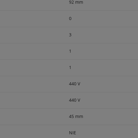
92 mm
0
3
1
1
440 V
440 V
45 mm
NIE