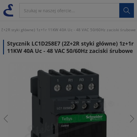

Z+2R styki główne) 1z+1r 11KW 40A Uc - 48 VAC 50/60Hz zaciski śrubowe
Stycznik LC1D258E7 (2Z+2R styki główne) 1z+1r
11KW 40A Uc - 48 VAC 50/60Hz zaciski śrubowe