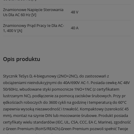
Znamionowe Napięcie Sterowania
48 V
Us Dla AC 60 Hz [V]
Znamionowy Prąd Pracy Ie Dla AC-
40 A
1, 400 V [A]
Opis produktu
Stycznik TeSys D, 4-biegunowy (2NO+2NC), do zastosowań z
obciążeniami nieindukcyjnymi do 40A/690V AC-1. Posiada cewkę AC 48V
50/60Hz, wbudowane styki pomocnicze 1NO+1NC (z certyfikatem
lustrzanym NC), podłączenie za pomocą zacisków śrubowych. Przy pr
ędkościach roboczych do 3600 cykli na godzinę i temperaturą do 60°C
zapewnia wysoką niezawodność i trwałość. Kompaktowy (szerokość 45
mm), montaż na szynie DIN lub mocowanie śrubowe. Produkt posiada
certyfikaty wielu standardów (IEC, UL, CSA, CCC, EA C, Marine), zgodność
z Green Premium (RoHS/REACh).Green Premium pozwoli spełnić Twoje