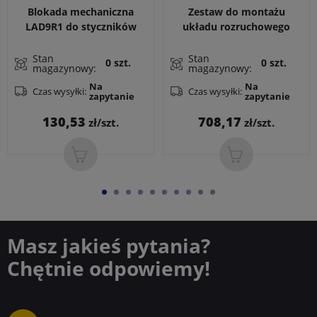
Blokada mechaniczna
Zestaw do montażu
LAD9R1 do styczników
układu rozruchowego
LC1D09..38 z zestawem
gwiazda-trójkąt LAD93217
łączy zasilania do zestawu
z modułem czasowym do
Stan
Stan
0 szt.
0 szt.
magazynowy:
magazynowy:
nawrotnego
styczników LC1D09...D38
gdzie stycznik gwiazdowy
Na
Na
Czas wysyłki:
Czas wysyłki:
zapytanie
zapytanie
jest mniejszy...
Cena
Cena
130,53
708,17
zł/szt.
zł/szt.
Masz jakieś pytania?
Chętnie odpowiemy!