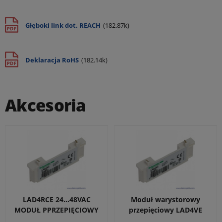
Głęboki link dot. REACH
(182.87k)
Deklaracja RoHS
(182.14k)
Akcesoria
LAD4RCE 24...48VAC
Moduł warystorowy
MODUŁ PPRZEPIĘCIOWY
przepięciowy LAD4VE
RC CEWKI LC1D09..38
24..48V AC do styczników