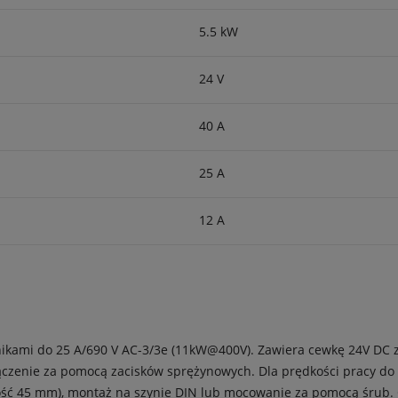
5.5 kW
24 V
40 A
25 A
12 A
ilnikami do 25 A/690 V AC-3/3e (11kW@400V). Zawiera cewkę 24V DC
czenie za pomocą zacisków sprężynowych. Dla prędkości pracy do 
ść 45 mm), montaż na szynie DIN lub mocowanie za pomocą śrub. C