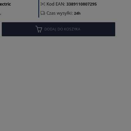
Kod EAN:
ectric
3389110807295
Czas wysyłki:
.
24h
DODAJ DO KOSZYKA