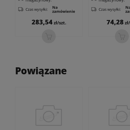
Na
N
Czas wysyłki:
Czas wysyłki:
zamówienie
za
Cena
Cen
283,54
74,28
zł/szt.
zł/
Powiązane