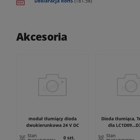
Deklaracja RoHS
(181.5k)
Akcesoria
moduł tłumiący dioda
Dioda tłumiąca, T
dwukierunkowa 24 V DC
dla LC1D09...D
LC1DT20...
Stan
Stan
0 szt.
magazynowy:
magazynowy: