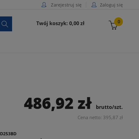
Zarejestruj się
Zaloguj się

0
Twój koszyk: 0,00 zł
486,92 zł
brutto/szt.
Cena netto: 395,87 zł
1D253BD