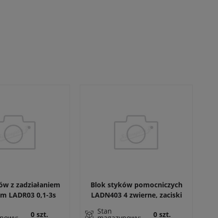
ów z zadziałaniem
Blok styków pomocniczych
B
m LADR03 0,1-3s
LADN403 4 zwierne, zaciski
źnione wyłączenie
sprężynowe do LC1D, LC1F,
s
Stan
0 szt.
0 szt.
czeniu stycznika
CAD
nowy:
magazynowy: