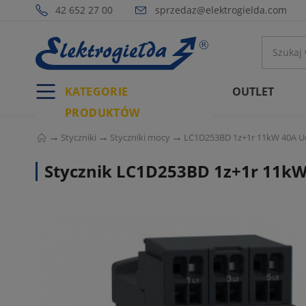
42 652 27 00
sprzedaz@elektrogielda.com
KATEGORIE
OUTLET
PRODUKTÓW
Styczniki
Styczniki mocy
LC1D253BD 1z+1r 11kW 40A Uc 
Stycznik LC1D253BD 1z+1r 11kW 