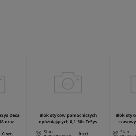
eSys Deca,
Blok styków pomocniczych
Blok styk
38 oraz
opóźniających 0,1-30s TeSys
czasowy
DT40
1NO 1NC zaciski sprężynowe
1Z+1R opó
Stan
Stan
0 szt.
0 szt.
po wyłą
magazynowy:
magazy