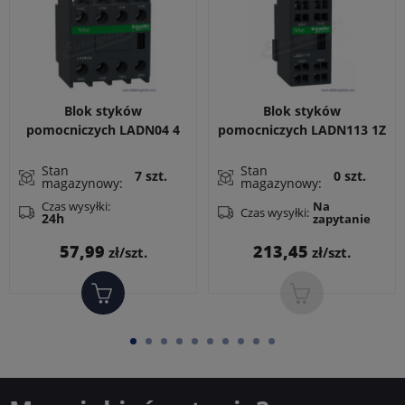
Blok styków
Blok styków
pomocniczych LADN04 4
pomocniczych LADN113 1Z
rozwierne do LC1D, LC1F,
+ 1R zaciski sprężynowe
CAD
do LC1D, LC1F, CAD
Stan
Stan
7 szt.
0 szt.
magazynowy:
magazynowy:
Czas wysyłki:
Na
Czas wysyłki:
24h
zapytanie
Cena
Cena
57,99
213,45
zł/szt.
zł/szt.