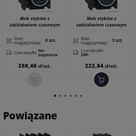
Blok styków z
Blok styków z
zadziałaniem czasowym
zadziałaniem czasowym
LADT4 10-180s 1Z+1R
LADT0 0,3-3s 1Z+1R
opóźnione zadziałanie po
opóźnione zadziałanie po
Stan
Stan
0 szt.
3 szt.
magazynowy:
magazynowy:
załączeniu stycznika
załączeniu stycznika
Czas wysyłki:
Na
Czas wysyłki:
24h
zapytanie
Cena
Cena
288,46
222,84
zł/szt.
zł/szt.
Powiązane