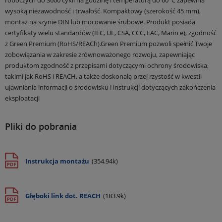
roboczych do 3600 cykli na godzinę i temperaturą do 60°C zapewnia
wysoką niezawodność i trwałość. Kompaktowy (szerokość 45 mm),
montaż na szynie DIN lub mocowanie śrubowe. Produkt posiada
certyfikaty wielu standardów (IEC, UL, CSA, CCC, EAC, Marin e), zgodność
z Green Premium (RoHS/REACh).Green Premium pozwoli spełnić Twoje
zobowiązania w zakresie zrównoważonego rozwoju, zapewniając
produktom zgodność z przepisami dotyczącymi ochrony środowiska,
takimi jak RoHS i REACH, a także doskonałą przej rzystość w kwestii
ujawniania informacji o środowisku i instrukcji dotyczących zakończenia
eksploatacji
Pliki do pobrania
Instrukcja montażu
(354.94k)
Głęboki link dot. REACH
(183.9k)