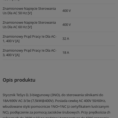
Znamionowe Napięcie Sterowania
400 V
Us Dla AC 50 Hz [V]
Znamionowe Napięcie Sterowania
400 V
Us Dla AC 60 Hz [V]
Znamionowy Prąd Pracy Ie Dla AC-
32 A
1, 400 V [A]
Znamionowy Prąd Pracy Ie Dla AC-
18 A
3, 400 V [A]
Opis produktu
Stycznik TeSys D, 3-biegunowy (3NO), do sterowania silnikami do
18A/690V AC-3/3e (7,5kW@400V). Posiada cewkę AC 400V 50/60Hz,
wbudowane styki pomocnicze 1NO+1NC (z certyfikatem lustrzanym
NC), podłączenie za pomocą zacisków śrubowych. Przy prędkościa ch