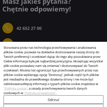
Masz jakieś pytania?
Chętnie odpowiemy!
42 652 27 00
sprzedaz@elektrogielda.com
Stosowana przez nas technologia przechowywania i analizowania
plików cookie, pozwala na dokładne dostosowanie naszej strony do
Twoich preferencji i oczekiwań dążąc do tego aby poszukiwana przez
Ciebie informacja była jak najbardziej precyzyjna. Akceptując wszystkie
ELEKTROGIEŁDA SZ.ŻACZKIEWICZ; M.KARLIŃSKI
pliki cookie pozwalasz nam się zmieniać i dostosowywać do Twoich
SP.J.
oczekiwań. Możesz też ograniczyć typ przechowywanych przez nas
plików cookie wybierając opcję "Dostosuj", jednak część tych plików
INFORMACJE
jest niezbędna do prawidłowego działania strony i nie może być
zablokowana.
Więcej informacji o typach plików cookie znajdziesz w
STREFA KLIENTA
"Polityka cookie"
, a zasady przechowywania twoich danych
osobowych w
"Polityka prywatności"
.
Odrzuć
Copyright © 2003-2026 Elektrogiełda s.j.
Projekt i realizacja:
BigCom