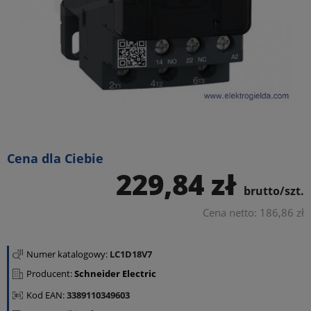
Cena dla Ciebie
229,84 zł
brutto/szt.
Cena netto: 186,86 zł
Numer katalogowy:
LC1D18V7
Producent:
Schneider Electric
Kod EAN:
3389110349603