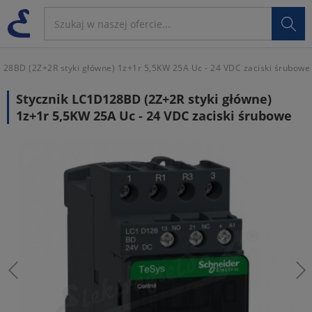

28BD (2Z+2R styki główne) 1z+1r 5,5KW 25A Uc - 24 VDC zaciski śrubowe
Stycznik LC1D128BD (2Z+2R styki główne)
1z+1r 5,5KW 25A Uc - 24 VDC zaciski śrubowe