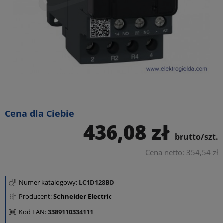
Cena dla Ciebie
436,08 zł
brutto/szt.
Cena netto: 354,54 zł
Numer katalogowy:
LC1D128BD
Producent:
Schneider Electric
Kod EAN:
3389110334111