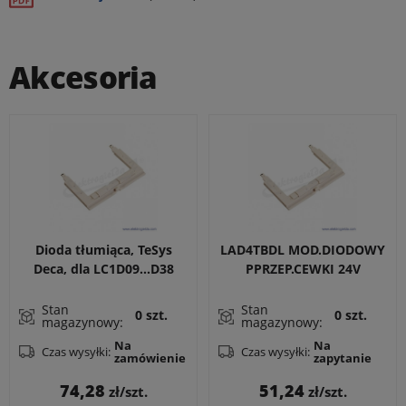
Akcesoria
Dioda tłumiąca, TeSys
LAD4TBDL MOD.DIODOWY
Deca, dla LC1D09...D38
PPRZEP.CEWKI 24V
oraz LC1DT20...DT40
Stan
Stan
0 szt.
0 szt.
magazynowy:
magazynowy:
Na
Na
Czas wysyłki:
Czas wysyłki:
zamówienie
zapytanie
Cena
Cena
74,28
51,24
zł/szt.
zł/szt.