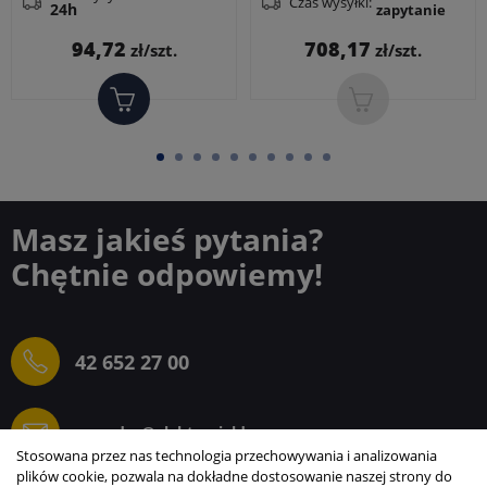
Czas wysyłki:
24h
zapytanie
pomocniczych
jest mniejszy...
Cena
Cena
94,72
708,17
zł/szt.
zł/szt.
Masz jakieś pytania?
Chętnie odpowiemy!
42 652 27 00
sprzedaz@elektrogielda.com
Stosowana przez nas technologia przechowywania i analizowania
plików cookie, pozwala na dokładne dostosowanie naszej strony do