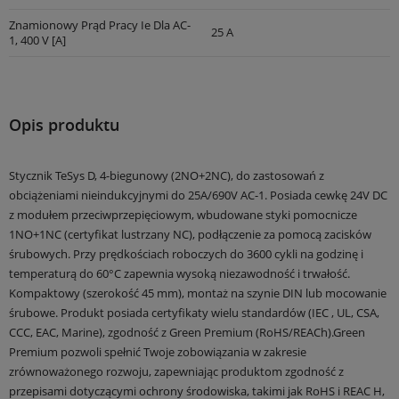
Znamionowy Prąd Pracy Ie Dla AC-
25 A
1, 400 V [A]
Opis produktu
Stycznik TeSys D, 4-biegunowy (2NO+2NC), do zastosowań z
obciążeniami nieindukcyjnymi do 25A/690V AC-1. Posiada cewkę 24V DC
z modułem przeciwprzepięciowym, wbudowane styki pomocnicze
1NO+1NC (certyfikat lustrzany NC), podłączenie za pomocą zacisków
śrubowych. Przy prędkościach roboczych do 3600 cykli na godzinę i
temperaturą do 60°C zapewnia wysoką niezawodność i trwałość.
Kompaktowy (szerokość 45 mm), montaż na szynie DIN lub mocowanie
śrubowe. Produkt posiada certyfikaty wielu standardów (IEC , UL, CSA,
CCC, EAC, Marine), zgodność z Green Premium (RoHS/REACh).Green
Premium pozwoli spełnić Twoje zobowiązania w zakresie
zrównoważonego rozwoju, zapewniając produktom zgodność z
przepisami dotyczącymi ochrony środowiska, takimi jak RoHS i REAC H,