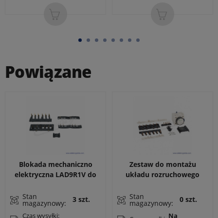
Powiązane
Blokada mechaniczno
Zestaw do montażu
elektryczna LAD9R1V do
układu rozruchowego
styczników LC1D09..38 z
gwiazda-trójkąt LAD93217
zestawem łączy zasilania
z modułem czasowym do
Stan
Stan
3 szt.
0 szt.
magazynowy:
magazynowy:
do zestawu nawrotnego
styczników LC1D09...D38
oraz zworami styków
gdzie stycznik gwiazdowy
Czas wysyłki:
Na