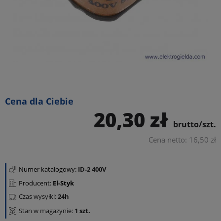
Cena dla Ciebie
20,30 zł
brutto/szt.
Cena netto: 16,50 zł
Numer katalogowy:
ID-2 400V
Producent:
El-Styk
Czas wysyłki:
24h
Stan w magazynie:
1 szt.