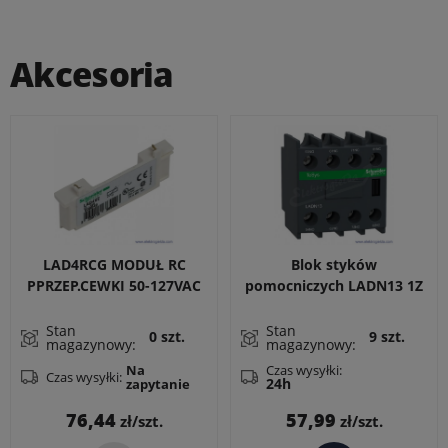
Akcesoria
LAD4RCG MODUŁ RC
Blok styków
PPRZEP.CEWKI 50-127VAC
pomocniczych LADN13 1Z
+ 3R do LC1D, LC1F, CAD
Stan
Stan
0 szt.
9 szt.
magazynowy:
magazynowy:
Czas wysyłki:
Na
Czas wysyłki:
24h
zapytanie
Cena
Cena
76,44
57,99
zł/szt.
zł/szt.