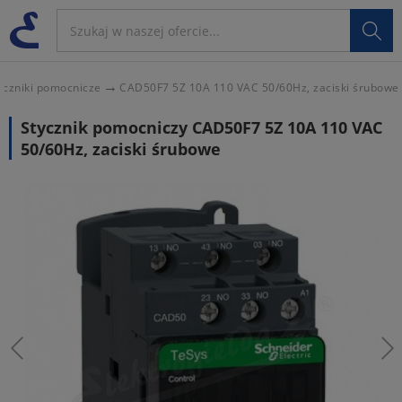

yczniki pomocnicze
CAD50F7 5Z 10A 110 VAC 50/60Hz, zaciski śrubowe
Stycznik pomocniczy CAD50F7 5Z 10A 110 VAC
50/60Hz, zaciski śrubowe