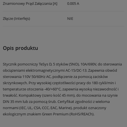
Znamionowy Prąd Załączania [A]
0.005 A
Złącze (interfejs)
NIE
Opis produktu
Stycznik pomocniczy TeSys D, 5 styków (5NO), 10A/690V, do sterowania
obciążeniami elektromagnetycznymi AC-15/DC-13. Zapewnia obwód
sterowania 110V 50/60Hz AC, podłączenie za pomocą zacisków
skrzynkowych. Przy wysokiej częstotliwości pracy do 180 cykli/min i
temperaturze otoczenia -40/+60°C, zapewnia wysoką niezawodność i
trwałość. Kompaktowy (szero kość 45 mm), do mocowania na szynie
DIN 35 mm lub za pomocą śrub. Certyfikat zgodności z wieloma
normami (IEC, UL, CSA, CCC, EAC, Marine), produkt oznaczony
ekologicznym znakiem Green Premium (RoHS/REACh).