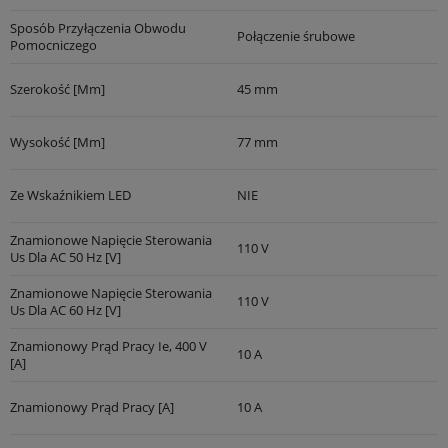
Sposób Przyłączenia Obwodu
Połączenie śrubowe
Pomocniczego
Szerokość [mm]
45 mm
Wysokość [mm]
77 mm
Ze Wskaźnikiem LED
NIE
Znamionowe Napięcie Sterowania
110 V
Us Dla AC 50 Hz [V]
Znamionowe Napięcie Sterowania
110 V
Us Dla AC 60 Hz [V]
Znamionowy Prąd Pracy Ie, 400 V
10 A
[A]
Znamionowy Prąd Pracy [A]
10 A