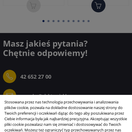
Masz jakieś pytania?
Chętnie odpowiemy!
42 652 27 00
sprzedaz@elektrogielda.com
Stosowana przez nas technologia przechowywania i analizowania
plików cookie, pozwala na dokładne dostosowanie naszej strony do
Twoich preferencji i oczekiwań dążąc do tego aby poszukiwana przez
Ciebie informacja była jak najbardziej precyzyjna. Akceptując wszystkie
ELEKTROGIEŁDA SZ.ŻACZKIEWICZ; M.KARLIŃSKI
pliki cookie pozwalasz nam się zmieniać i dostosowywać do Twoich
SP.J.
oczekiwań. Możesz też ograniczyć typ przechowywanych przez nas