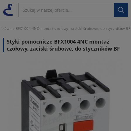

zników
BFX1004 4NC montaż czołowy, zaciski śrubowe, do styczników BF
Styki pomocnicze BFX1004 4NC montaż
czołowy, zaciski śrubowe, do styczników BF