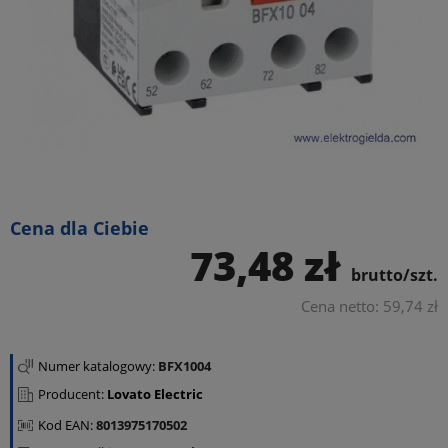
Cena dla Ciebie
73,48 zł
brutto/szt.
Cena netto: 59,74 zł
Numer katalogowy:
BFX1004
Producent:
Lovato Electric
Kod EAN:
8013975170502