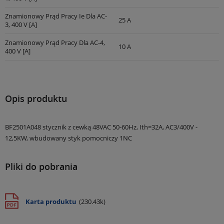
Znamionowy Prąd Pracy Ie Dla AC-
25 A
3, 400 V [A]
Znamionowy Prąd Pracy Dla AC-4,
10 A
400 V [A]
Opis produktu
BF2501A048 stycznik z cewką 48VAC 50-60Hz, Ith=32A, AC3/400V -
12,5KW, wbudowany styk pomocniczy 1NC
Pliki do pobrania
Karta produktu
(230.43k)