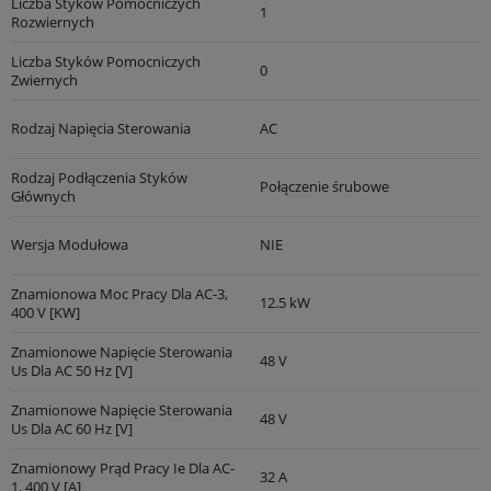
Liczba Styków Pomocniczych
1
Rozwiernych
Liczba Styków Pomocniczych
0
Zwiernych
Rodzaj Napięcia Sterowania
AC
Rodzaj Podłączenia Styków
Połączenie śrubowe
Głównych
Wersja Modułowa
NIE
Znamionowa Moc Pracy Dla AC-3,
12.5 kW
400 V [kW]
Znamionowe Napięcie Sterowania
48 V
Us Dla AC 50 Hz [V]
Znamionowe Napięcie Sterowania
48 V
Us Dla AC 60 Hz [V]
Znamionowy Prąd Pracy Ie Dla AC-
32 A
1, 400 V [A]