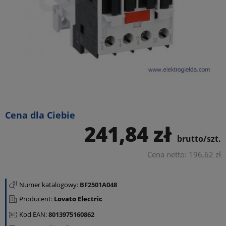
Cena dla Ciebie
241,84 zł
brutto/szt.
Cena netto: 196,62 zł
Numer katalogowy:
BF2501A048
Producent:
Lovato Electric
Kod EAN:
8013975160862