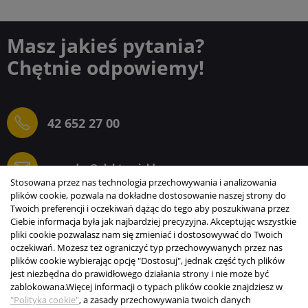
Masz jakieś pytania?
Chętnie odpowiemy!
42 652 27 00
sprzedaz@elektrogielda.com
Stosowana przez nas technologia przechowywania i analizowania
plików cookie, pozwala na dokładne dostosowanie naszej strony do
Twoich preferencji i oczekiwań dążąc do tego aby poszukiwana przez
Ciebie informacja była jak najbardziej precyzyjna. Akceptując wszystkie
ELEKTROGIEŁDA SZ.ŻACZKIEWICZ; M.KARLIŃSKI
pliki cookie pozwalasz nam się zmieniać i dostosowywać do Twoich
SP.J.
oczekiwań. Możesz też ograniczyć typ przechowywanych przez nas
plików cookie wybierając opcję "Dostosuj", jednak część tych plików
INFORMACJE
jest niezbędna do prawidłowego działania strony i nie może być
zablokowana.
Więcej informacji o typach plików cookie znajdziesz w
STREFA KLIENTA
"Polityka cookie"
, a zasady przechowywania twoich danych