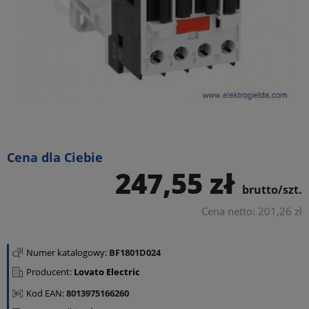
Cena dla Ciebie
247,55 zł
brutto/szt.
Cena netto: 201,26 zł
Numer katalogowy:
BF1801D024
Producent:
Lovato Electric
Kod EAN:
8013975166260