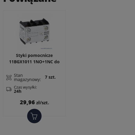
Styki pomocnicze
11BGX1011 1NO+1NC do
styczników BG
Stan
7 szt.
magazynowy:
Czas wysyłki:
24h
Cena
29,96
zł/szt.