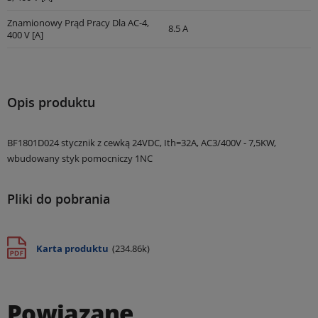
Znamionowy Prąd Pracy Dla AC-4,
8.5 A
400 V [A]
Opis produktu
BF1801D024 stycznik z cewką 24VDC, Ith=32A, AC3/400V - 7,5KW,
wbudowany styk pomocniczy 1NC
Pliki do pobrania
Karta produktu
(234.86k)
Powiązane