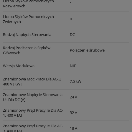
Liczba Styków Pomocniczych
1
Rozwiernych
Liczba Styków Pomocniczych
0
Zwiernych
Rodzaj Napięcia Sterowania
DC
Rodzaj Podłączenia Styków
Połączenie śrubowe
Głównych
Wersja Modułowa
NIE
Znamionowa Moc Pracy Dla AC-3,
7.5 kW
400 V [kW]
Znamionowe Napięcie Sterowania
24 V
Us Dla DC [V]
Znamionowy Prąd Pracy Ie Dla AC-
32 A
1, 400 V [A]
Znamionowy Prąd Pracy Ie Dla AC-
18 A
3, 400 V [A]