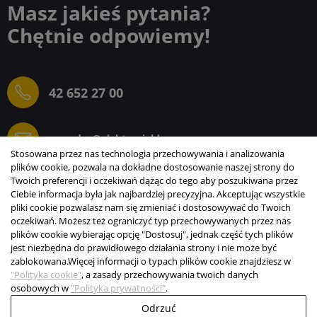
Masz jakieś pytania?
Chętnie odpowiemy!
42 652 27 00
sprzedaz@elektrogielda.com
Stosowana przez nas technologia przechowywania i analizowania
plików cookie, pozwala na dokładne dostosowanie naszej strony do
Twoich preferencji i oczekiwań dążąc do tego aby poszukiwana przez
Ciebie informacja była jak najbardziej precyzyjna. Akceptując wszystkie
ELEKTROGIEŁDA SZ.ŻACZKIEWICZ; M.KARLIŃSKI
pliki cookie pozwalasz nam się zmieniać i dostosowywać do Twoich
SP.J.
oczekiwań. Możesz też ograniczyć typ przechowywanych przez nas
plików cookie wybierając opcję "Dostosuj", jednak część tych plików
INFORMACJE
jest niezbędna do prawidłowego działania strony i nie może być
zablokowana.
Więcej informacji o typach plików cookie znajdziesz w
STREFA KLIENTA
"Polityka cookie"
, a zasady przechowywania twoich danych
osobowych w
"Polityka prywatności"
.
Copyright © 2003-2026 Elektrogiełda s.j.
Odrzuć