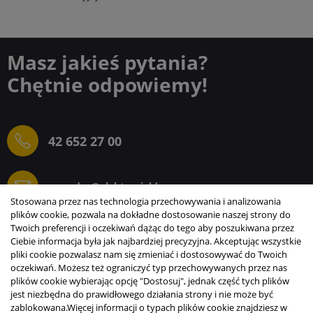
Masz jakieś pytania?
Chętnie odpowiemy!
42 652 27 00
sprzedaz@elektrogielda.com
Stosowana przez nas technologia przechowywania i analizowania
plików cookie, pozwala na dokładne dostosowanie naszej strony do
Twoich preferencji i oczekiwań dążąc do tego aby poszukiwana przez
Ciebie informacja była jak najbardziej precyzyjna. Akceptując wszystkie
ELEKTROGIEŁDA SZ.ŻACZKIEWICZ; M.KARLIŃSKI
pliki cookie pozwalasz nam się zmieniać i dostosowywać do Twoich
SP.J.
oczekiwań. Możesz też ograniczyć typ przechowywanych przez nas
plików cookie wybierając opcję "Dostosuj", jednak część tych plików
INFORMACJE
jest niezbędna do prawidłowego działania strony i nie może być
zablokowana.
Więcej informacji o typach plików cookie znajdziesz w