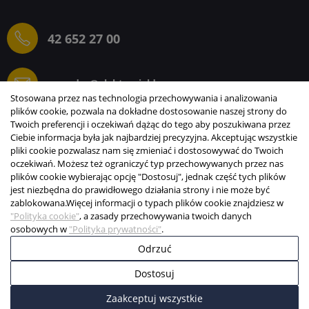
42 652 27 00
sprzedaz@elektrogielda.com
Stosowana przez nas technologia przechowywania i analizowania
plików cookie, pozwala na dokładne dostosowanie naszej strony do
Twoich preferencji i oczekiwań dążąc do tego aby poszukiwana przez
Ciebie informacja była jak najbardziej precyzyjna. Akceptując wszystkie
ELEKTROGIEŁDA SZ.ŻACZKIEWICZ; M.KARLIŃSKI
pliki cookie pozwalasz nam się zmieniać i dostosowywać do Twoich
SP.J.
oczekiwań. Możesz też ograniczyć typ przechowywanych przez nas
plików cookie wybierając opcję "Dostosuj", jednak część tych plików
INFORMACJE
jest niezbędna do prawidłowego działania strony i nie może być
zablokowana.
Więcej informacji o typach plików cookie znajdziesz w
STREFA KLIENTA
"Polityka cookie"
, a zasady przechowywania twoich danych
osobowych w
"Polityka prywatności"
.
Copyright © 2003-2026 Elektrogiełda s.j.
Odrzuć
Projekt i realizacja:
BigCom
Dostosuj
0
0
Zaakceptuj wszystkie