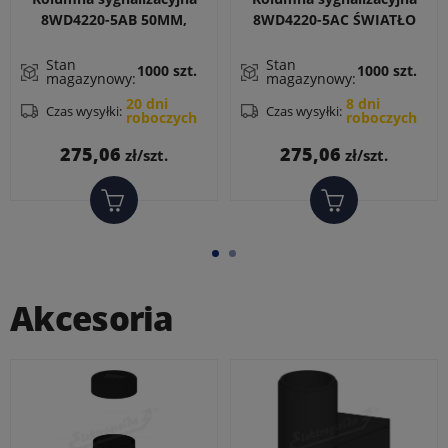
8WD4220-5AB 50MM,
8WD4220-5AC ŚWIATŁO
ŚWIATŁO CIĄGŁE, LED,
CIĄGŁE, LED, KOLOR
KOLOR CZERWONY, 24 V
ZIELONY, 24 V AC/DC
Stan
Stan
1000 szt.
1000 szt.
magazynowy:
magazynowy:
AC/DC
20 dni
8 dni
Czas wysyłki:
Czas wysyłki:
roboczych
roboczych
Cena
Cena
275,06
275,06
zł/szt.
zł/szt.
Akcesoria