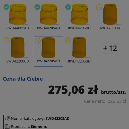
8WD44001AD
8WD44205AD
8WD44205BD
8WD42001AD
+ 12
8WD42205AD
8WD42200CD
8WD42205BD
Cena dla Ciebie
275,06 zł
brutto/szt.
Cena netto: 223,63 zł
Numer katalogowy:
8WD42205AD
Producent:
Siemens