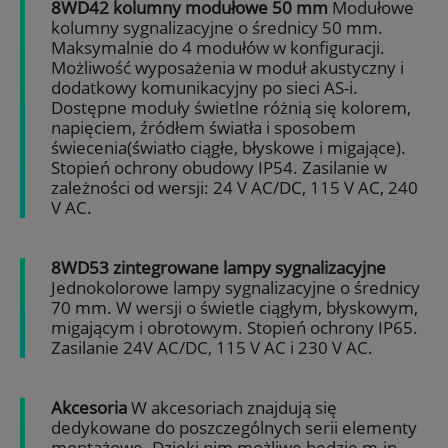
8WD42 kolumny modułowe 50 mm
Modułowe
kolumny sygnalizacyjne o średnicy 50 mm.
Maksymalnie do 4 modułów w konfiguracji.
Możliwość wyposażenia w moduł akustyczny i
dodatkowy komunikacyjny po sieci AS-i.
Dostępne moduły świetlne różnią się kolorem,
napięciem, źródłem światła i sposobem
świecenia(światło ciągłe, błyskowe i migające).
Stopień ochrony obudowy IP54. Zasilanie w
zależności od wersji: 24 V AC/DC, 115 V AC, 240
V AC.
8WD53 zintegrowane lampy sygnalizacyjne
Jednokolorowe lampy sygnalizacyjne o średnicy
70 mm. W wersji o świetle ciągłym, błyskowym,
migającym i obrotowym. Stopień ochrony IP65.
Zasilanie 24V AC/DC, 115 V AC i 230 V AC.
Akcesoria
W akcesoriach znajdują się
dedykowane do poszczególnych serii elementy
montażowe. Dzięki nim możliwe będzie m.in.