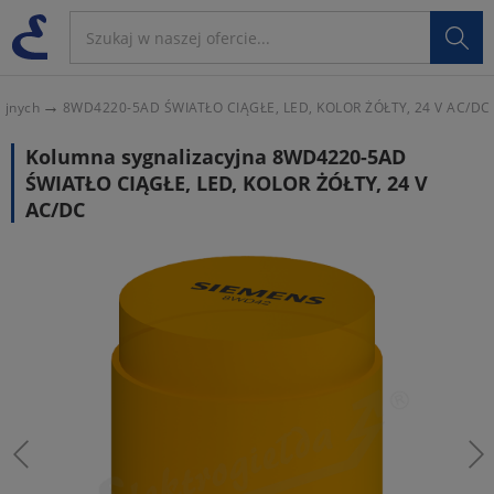

yjnych
8WD4220-5AD ŚWIATŁO CIĄGŁE, LED, KOLOR ŻÓŁTY, 24 V AC/DC
Kolumna sygnalizacyjna 8WD4220-5AD
ŚWIATŁO CIĄGŁE, LED, KOLOR ŻÓŁTY, 24 V
AC/DC