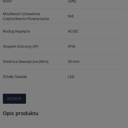
Kolor
Żółty
Możliwość Ustawienia
NIE
Częstotliwości Powtarzania
Rodzaj Napięcia
AC/DC
Stopień Ochrony (IP)
IP54
Średnica Zewnętrzna [mm]
50 mm
Źródło Światła
LED
ROZWIŃ
Opis produktu