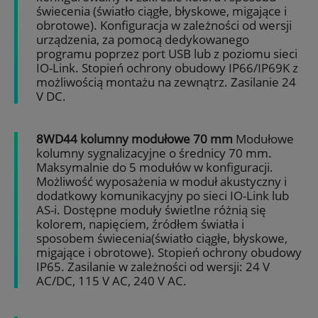
świecenia (światło ciągłe, błyskowe, migające i
obrotowe). Konfiguracja w zależności od wersji
urządzenia, za pomocą dedykowanego
programu poprzez port USB lub z poziomu sieci
IO-Link. Stopień ochrony obudowy IP66/IP69K z
możliwością montażu na zewnątrz. Zasilanie 24
V DC.
8WD44 kolumny modułowe 70 mm
Modułowe
kolumny sygnalizacyjne o średnicy 70 mm.
Maksymalnie do 5 modułów w konfiguracji.
Możliwość wyposażenia w moduł akustyczny i
dodatkowy komunikacyjny po sieci IO-Link lub
AS-i. Dostępne moduły świetlne różnią się
kolorem, napięciem, źródłem światła i
sposobem świecenia(światło ciągłe, błyskowe,
migające i obrotowe). Stopień ochrony obudowy
IP65. Zasilanie w zależności od wersji: 24 V
AC/DC, 115 V AC, 240 V AC.