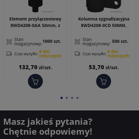
Element przyłączeniowy
Kolumna sygnalizacyjna
8WD4208-0AA 50mm, z
8WD4208-0CD 50MM,
pokrywą, zaciski śrubow,
KĄTOWNIK DO MONTAŻU
do montażu na rurze
ŚCIENNEGO, MONTAŻ
Stan
Stan
1000 szt.
500 szt.
magazynowy:
magazynowy:
JEDNOSTRONNY
8 dni
8 dni
Czas wysyłki:
Czas wysyłki:
roboczych
roboczych
Cena
Cena
132,70
53,70
zł/szt.
zł/szt.
Masz jakieś pytania?
Chętnie odpowiemy!