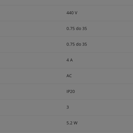
440 V
0.75 do 35
0.75 do 35
4 A
AC
IP20
3
5.2 W