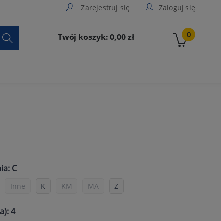
Zarejestruj się
Zaloguj się

0
Twój koszyk: 0,00 zł
ia: C
Inne
K
KM
MA
Z
a): 4