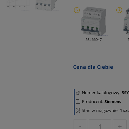
5SL66047
Cena dla Ciebie
Numer katalogowy:
5SY
Producent:
Siemens
Stan w magazynie:
1 szt