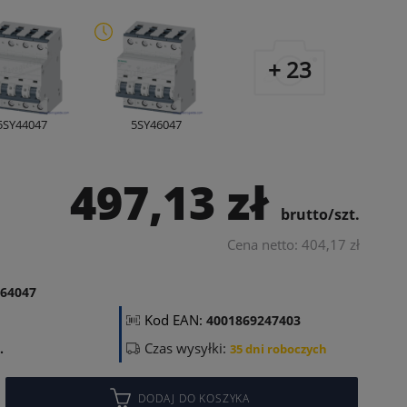
+ 23
5SY44047
5SY46047
497,13 zł
brutto/szt.
Cena netto: 404,17 zł
64047
Kod EAN:
4001869247403
Czas wysyłki:
.
35 dni roboczych
DODAJ DO KOSZYKA