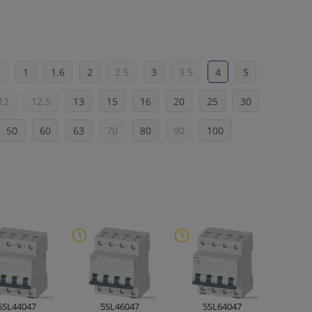
5
1
1.6
2
2.5
3
3.5
4
5
12
12.5
13
15
16
20
25
30
50
60
63
70
80
90
100
5SL44047
5SL46047
5SL64047