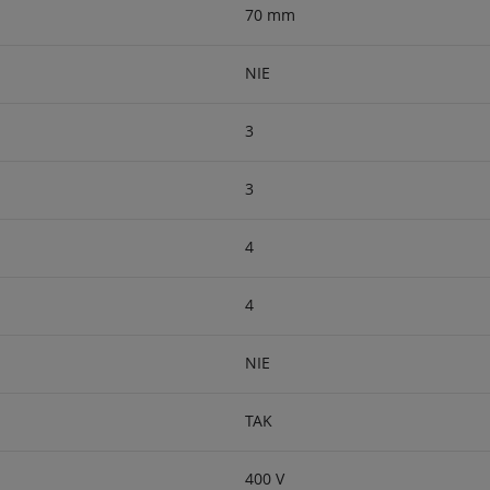
70 mm
NIE
3
3
4
4
NIE
TAK
400 V