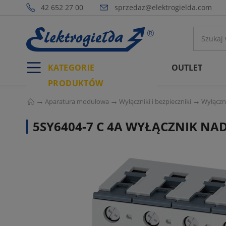
42 652 27 00
sprzedaz@elektrogielda.com
KATEGORIE
OUTLET
PRODUKTÓW
Aparatura modułowa
Wyłączniki i bezpieczniki
Wyłączn
5SY6404-7 C 4A WYŁĄCZNIK N