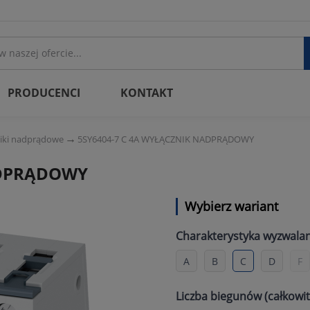
PRODUCENCI
KONTAKT
iki nadprądowe
5SY6404-7 C 4A WYŁĄCZNIK NADPRĄDOWY
ADPRĄDOWY
Wybierz wariant
Charakterystyka wyzwalan
A
B
C
D
F
Liczba biegunów (całkowit