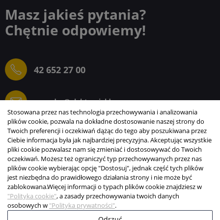
Masz jakieś pytania?
Chętnie odpowiemy!
42 652 27 00
sprzedaz@elektrogielda.com
Stosowana przez nas technologia przechowywania i analizowania
plików cookie, pozwala na dokładne dostosowanie naszej strony do
Twoich preferencji i oczekiwań dążąc do tego aby poszukiwana przez
Ciebie informacja była jak najbardziej precyzyjna. Akceptując wszystkie
ELEKTROGIEŁDA SZ.ŻACZKIEWICZ; M.KARLIŃSKI
pliki cookie pozwalasz nam się zmieniać i dostosowywać do Twoich
SP.J.
oczekiwań. Możesz też ograniczyć typ przechowywanych przez nas
plików cookie wybierając opcję "Dostosuj", jednak część tych plików
INFORMACJE
jest niezbędna do prawidłowego działania strony i nie może być
zablokowana.
Więcej informacji o typach plików cookie znajdziesz w
STREFA KLIENTA
"Polityka cookie"
, a zasady przechowywania twoich danych
osobowych w
"Polityka prywatności"
.
Copyright © 2003-2026 Elektrogiełda s.j.
Odrzuć