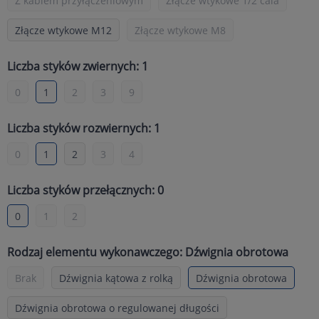
Z kablem przyłączeniowym
Złącze wtykowe 1/2 cala
Złącze wtykowe M12
Złącze wtykowe M8
Liczba styków zwiernych: 1
0
1
2
3
9
Liczba styków rozwiernych: 1
0
1
2
3
4
Liczba styków przełącznych: 0
0
1
2
Rodzaj elementu wykonawczego: Dźwignia obrotowa
Brak
Dźwignia kątowa z rolką
Dźwignia obrotowa
Dźwignia obrotowa o regulowanej długości