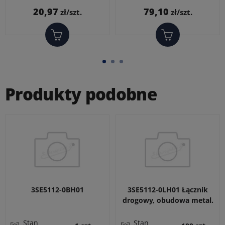
Cena
Cena
20,97
79,10
zł/szt.
zł/szt.
Produkty podobne
3SE5112-0BH01
3SE5112-0LH01 Łącznik
drogowy, obudowa metal.
40 mm, EN50041,
Przyłącze urządzeń
Stan
Stan