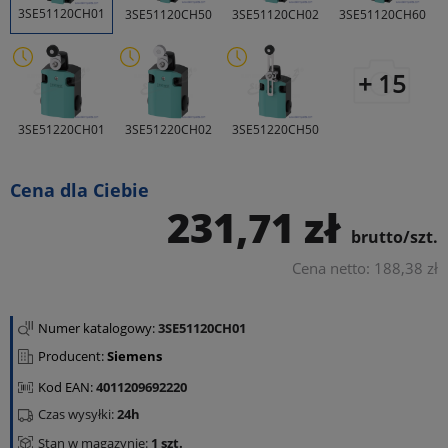
3SE51120CH01
3SE51120CH50
3SE51120CH02
3SE51120CH60
+ 15
3SE51220CH01
3SE51220CH02
3SE51220CH50
Cena dla Ciebie
231,71 zł
brutto/szt.
Cena netto: 188,38 zł
Numer katalogowy:
3SE51120CH01
Producent:
Siemens
Kod EAN:
4011209692220
Czas wysyłki:
24h
Stan w magazynie:
1 szt.