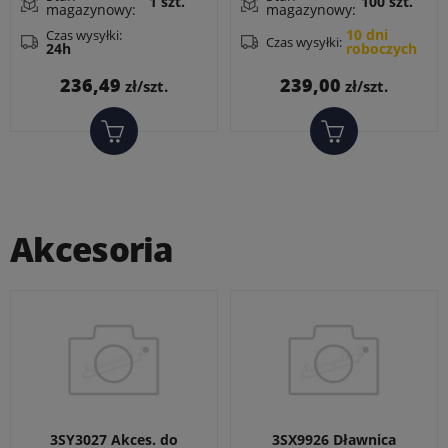
1 szt.
100 szt.
magazynowy:
magazynowy:
10 dni
Czas wysyłki:
Czas wysyłki:
24h
roboczych
Cena
Cena
236,49
239,00
zł/szt.
zł/szt.
Akcesoria
3SY3027 Akces. do
3SX9926 Dławnica