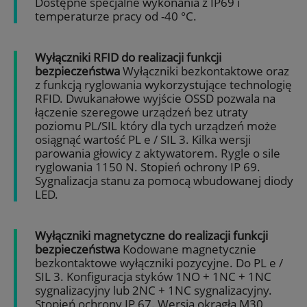
Dostępne specjalne wykonania z IP69 i
temperaturze pracy od -40 °C.
Wyłączniki RFID do realizacji funkcji
bezpieczeństwa
Wyłączniki bezkontaktowe oraz
z funkcją ryglowania wykorzystujące technologię
RFID. Dwukanałowe wyjście OSSD pozwala na
łączenie szeregowe urządzeń bez utraty
poziomu PL/SIL który dla tych urządzeń może
osiągnąć wartość PL e / SIL 3. Kilka wersji
parowania głowicy z aktywatorem. Rygle o sile
ryglowania 1150 N. Stopień ochrony IP 69.
Sygnalizacja stanu za pomocą wbudowanej diody
LED.
Wyłączniki magnetyczne do realizacji funkcji
bezpieczeństwa
Kodowane magnetycznie
bezkontaktowe wyłączniki pozycyjne. Do PL e /
SIL 3. Konfiguracja styków 1NO + 1NC + 1NC
sygnalizacyjny lub 2NC + 1NC sygnalizacyjny.
Stopień ochrony IP 67. Wersja okrągła M30,