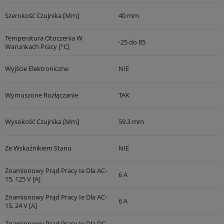
Szerokość Czujnika [mm]
40 mm
Temperatura Otoczenia W
-25 do 85
Warunkach Pracy [°C]
Wyjście Elektroniczne
NIE
Wymuszone Rozłączanie
TAK
Wysokość Czujnika [mm]
59.3 mm
Ze Wskaźnikiem Stanu
NIE
Znamionowy Prąd Pracy Ie Dla AC-
6 A
15, 125 V [A]
Znamionowy Prąd Pracy Ie Dla AC-
6 A
15, 24 V [A]
Znamionowy Prąd Pracy Ie Dla DC-