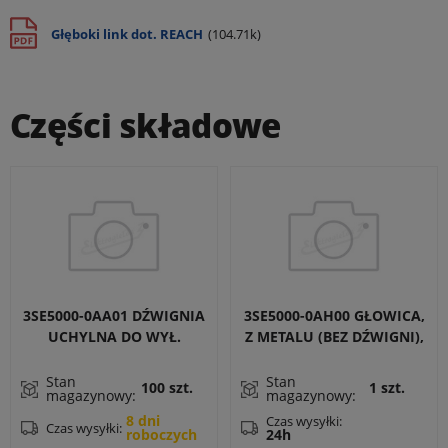
Głęboki link dot. REACH
(104.71k)
Części składowe
3SE5000-0AA01 DŹWIGNIA
3SE5000-0AH00 GŁOWICA,
UCHYLNA DO WYŁ.
Z METALU (BEZ DŹWIGNI),
POZYCYJNEGO 3SE51,
ZAŁĄCZANIE W LEWO /
METALOWA, DŁUGOŚĆ
PRAWO, Z REGULACJĄ, DO
Stan
Stan
100 szt.
1 szt.
magazynowy:
magazynowy:
27MM, KROK 9MM, Z
NAPĘDÓW DO
PLASTIKOWĄ ROLKĄ
8 dni
WYŁĄCZNIKA
Czas wysyłki:
Czas wysyłki:
24h
roboczych
19MM