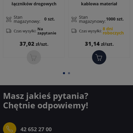
łączników drogowych
kablowa materiał
Płyta podstawy
formowany do łączników
drogowych, M20x1,5 dla
Stan
Stan
0 szt.
1000 szt.
magazynowy:
magazynowy:
średnicy przewodu
8 dni
Na
Czas wysyłki:
Czas wysyłki:
roboczych
zapytanie
Cena
Cena
37,02
31,14
zł/szt.
zł/szt.
Masz jakieś pytania?
Chętnie odpowiemy!
42 652 27 00