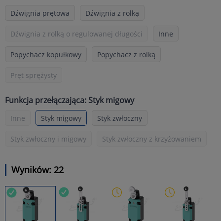
Dźwignia prętowa
Dźwignia z rolką
Dźwignia z rolką o regulowanej długości
Inne
Popychacz kopułkowy
Popychacz z rolką
Pręt sprężysty
Funkcja przełączająca: Styk migowy
Inne
Styk migowy
Styk zwłoczny
Styk zwłoczny i migowy
Styk zwłoczny z krzyżowaniem
Wyników: 22