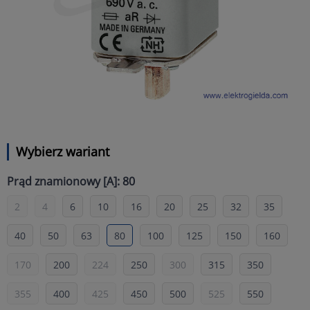
Wybierz wariant
Prąd znamionowy [A]: 80
2
4
6
10
16
20
25
32
35
40
50
63
80
100
125
150
160
170
200
224
250
300
315
350
355
400
425
450
500
525
550