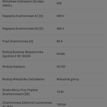
Metalowe Izolowane Zaczepy
NIE
(IMGL)
Napięcie Znamionowe AC [V]
690 V
Napięcie Znamionowe DC [V]
440 V
Prąd Znamionowy [A]
80 A
Rodzaj Budowy Bezpiecznika
NH00
Zgodnie Z IEC 60269
Rodzaj Napięcia
AC/DC
Rodzaj Wskaźnika Zadziałania
Wskaźnik górny
Strata Mocy Przy Prądzie
19 W
Znamionowym [W]
Znamionowa Zdolność Łączeniowa
100 kA
AC [kA]