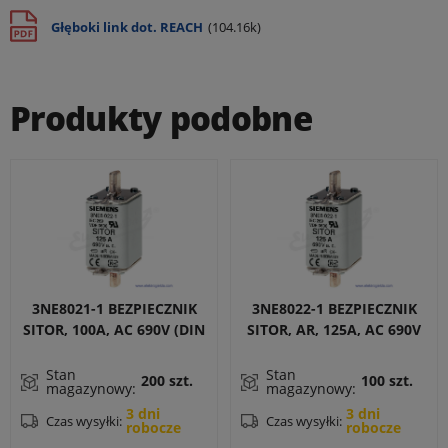
Głęboki link dot. REACH
(104.16k)
Produkty podobne
3NE8021-1 BEZPIECZNIK
3NE8022-1 BEZPIECZNIK
SITOR, 100A, AC 690V (DIN
SITOR, AR, 125A, AC 690V
43620, WLK. 00)
(DIN 43620, WLK. 00)
Stan
Stan
200 szt.
100 szt.
magazynowy:
magazynowy:
3 dni
3 dni
Czas wysyłki:
Czas wysyłki:
robocze
robocze