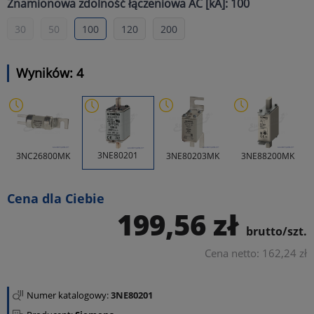
Znamionowa zdolność łączeniowa AC [kA]: 100
30
50
100
120
200
Wyników: 4
3NE80201
3NC26800MK
3NE80203MK
3NE88200MK
Cena dla Ciebie
199,56 zł
brutto/szt.
Cena netto: 162,24 zł
Numer katalogowy:
3NE80201