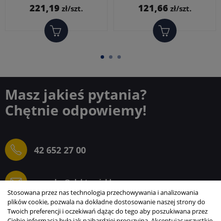
Cena
Cena
221,19
121,66
zł/szt.
zł/szt.
Masz jakieś pytania?
Chętnie odpowiemy!
42 652 27 00
sprzedaz@elektrogielda.com
Stosowana przez nas technologia przechowywania i analizowania
plików cookie, pozwala na dokładne dostosowanie naszej strony do
Twoich preferencji i oczekiwań dążąc do tego aby poszukiwana przez
Ciebie informacja była jak najbardziej precyzyjna. Akceptując wszystkie