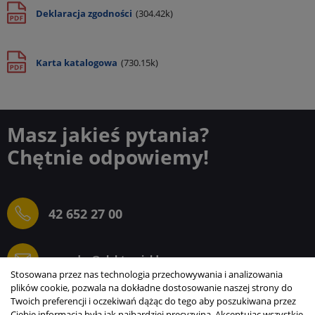
Deklaracja zgodności
(304.42k)
Karta katalogowa
(730.15k)
Masz jakieś pytania?
Chętnie odpowiemy!
42 652 27 00
sprzedaz@elektrogielda.com
Stosowana przez nas technologia przechowywania i analizowania
plików cookie, pozwala na dokładne dostosowanie naszej strony do
Twoich preferencji i oczekiwań dążąc do tego aby poszukiwana przez
Ciebie informacja była jak najbardziej precyzyjna. Akceptując wszystkie