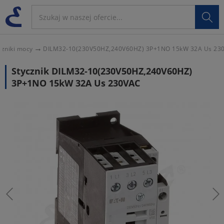

czniki mocy
DILM32-10(230V50HZ,240V60HZ) 3P+1NO 15kW 32A Us 23
Stycznik DILM32-10(230V50HZ,240V60HZ)
3P+1NO 15kW 32A Us 230VAC