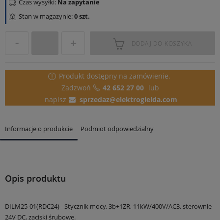
Czas wysyłki:
Na zapytanie
Stan w magazynie:
0 szt.
DODAJ DO KOSZYKA
Produkt dostępny
na zamówienie.
Zadzwoń
42 652 27 00
lub
napisz
sprzedaz@elektrogielda.com
Informacje o produkcie
Podmiot odpowiedzialny
Opis produktu
DILM25-01(RDC24) - Stycznik mocy, 3b+1ZR, 11kW/400V/AC3, sterownie
24V DC, zaciski śrubowe.