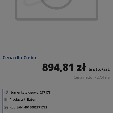
Cena dla Ciebie
894,81 zł
brutto/szt.
Cena netto: 727,49 zł
Numer katalogowy:
277178
Producent:
Eaton
Kod EAN:
4015082771782