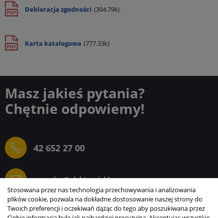
Deklaracja zgodności
(304.79k)
Karta katalogowa
(777.33k)
Masz jakieś pytania?
Chętnie odpowiemy!
42 652 27 00
sprzedaz@elektrogielda.com
Stosowana przez nas technologia przechowywania i analizowania
plików cookie, pozwala na dokładne dostosowanie naszej strony do
Twoich preferencji i oczekiwań dążąc do tego aby poszukiwana przez
Ciebie informacja była jak najbardziej precyzyjna. Akceptując wszystkie