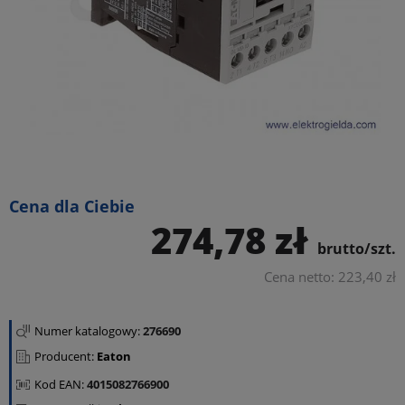
Cena dla Ciebie
274,78 zł
brutto/szt.
Cena netto: 223,40 zł
Numer katalogowy:
276690
Producent:
Eaton
Kod EAN:
4015082766900