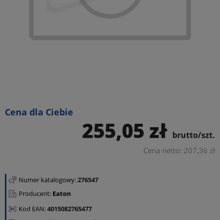
Cena dla Ciebie
255,05 zł
brutto/szt.
Cena netto: 207,36 zł
Numer katalogowy:
276547
Producent:
Eaton
Kod EAN:
4015082765477