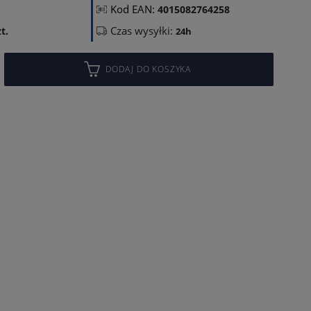
Kod EAN:
4015082764258
Czas wysyłki:
t.
24h
DODAJ DO KOSZYKA