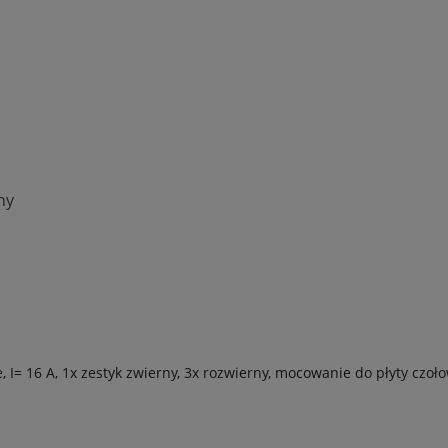
ny
I= 16 A, 1x zestyk zwierny, 3x rozwierny, mocowanie do płyty czoło