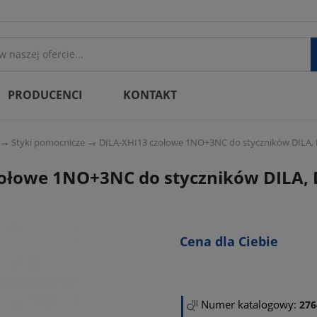
PRODUCENCI
KONTAKT
Styki pomocnicze
DILA-XHI13 czołowe 1NO+3NC do styczników DILA,
zołowe 1NO+3NC do styczników DILA,
Cena dla Ciebie
Numer katalogowy:
276