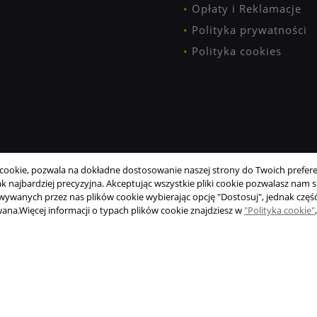
Opłaty i Reklamacje
Polityka prywatności
Polityka cookies
ookie, pozwala na dokładne dostosowanie naszej strony do Twoich preferen
 najbardziej precyzyjna. Akceptując wszystkie pliki cookie pozwalasz nam si
wanych przez nas plików cookie wybierając opcję "Dostosuj", jednak część
wana.
Więcej informacji o typach plików cookie znajdziesz w
"Polityka cookie"