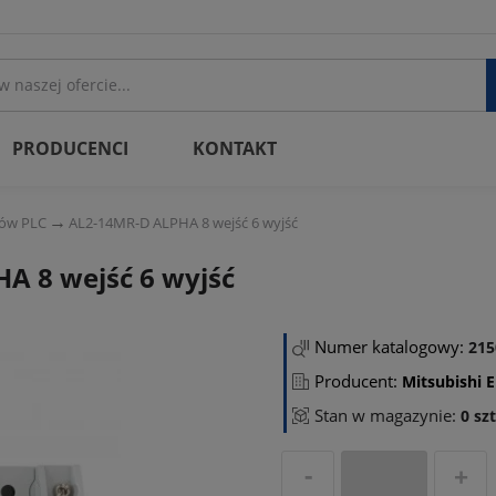
PRODUCENCI
KONTAKT
ków PLC
AL2-14MR-D ALPHA 8 wejść 6 wyjść
A 8 wejść 6 wyjść
Numer katalogowy:
215
Producent:
Mitsubishi E
Stan w magazynie:
0 szt