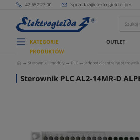
42 652 27 00
sprzedaz@elektrogielda.com
KATEGORIE
OUTLET
PRODUKTÓW
Sterowniki i moduły
PLC
Jednostki centralne sterowni
Sterownik PLC AL2-14MR-D ALPH