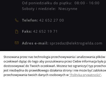
Od poniedziałku do piątku: 08:00 - 16:00
Soboty i niedziele: Nieczynne
Telefon:
42 652 27 00
Faks:
42 652 19 71
Adres e-mail:
sprzedaz@elektrogielda.com
NIP: 9471902273
Stosowana przez nas technologia przechowywania i analizowania plików c
REGON: 473209601
oczekiwań dążąc do tego aby poszukiwana przez Ciebie informacja była jak
dostosowywać do Twoich oczekiwań. Możesz też ograniczyć typ przechowy
jest niezbędna do prawidłowego działania strony i nie może być zabloko
Copyright © 2003-2026 Elektrogiełda s.j.
przechowywania twoich danych osobowych w
"Polityka prywatności"
.