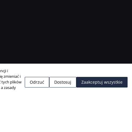
cji i
ę zmieniać i
 tych plików
Odrzuć
Dostosuj
Zaakceptuj wszystkie
, a zasady
Projekt i realizacja:
BigCom