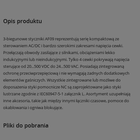
Opis produktu
3-biegunowe styczniki AF09 reprezentują serię kompaktową ze
sterowaniem AC/DC i bardzo szerokimi zakresami napięcia cewki.
Przełączają obwody zasilające z silnikami, obciążeniami lekko
indukcyjnymi lub nieindukcyjnymi. Tylko 4 cewki pokrywają napięcia
sterujące od 20...500 VDC do 24...500 VAC. Posiadają zintegrowaną
ochronę przeciwprzepięciową i nie wymagają żadnych dodatkowych
elementów gaśniczych. Wszystkie zintegrowane lub możliwe do
doposażenia styki pomocnicze NC są zaprojektowane jako styki
lustrzane zgodnie z IEC60947-5-1 załącznik L. Asortyment uzupełniają
inne akcesoria, takie jak między innymi łączniki czasowe, pomoce do
okablowania i ogniwa blokujące.
Pliki do pobrania