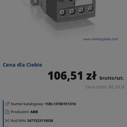
Cena dla Ciebie
106,51 zł
brutto/szt.
Cena netto: 86,59 zł
Numer katalogowy:
1SBL137001R1310
Producent:
ABB
Kod EAN:
3471523110038