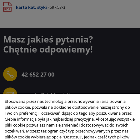
karta kat. styki
(597.58k)
Masz jakieś pytania?
Chętnie odpowiemy!
42 652 27 00
sprzedaz@elektrogielda.com
Stosowana przez nas technologia przechowywania i analizowania
plików cookie, pozwala na dokładne dostosowanie naszej strony do
Twoich preferencji i oczekiwań dążąc do tego aby poszukiwana przez
Ciebie informacja była jak najbardziej precyzyjna. Akceptując wszystkie
ELEKTROGIEŁDA SZ.ŻACZKIEWICZ; M.KARLIŃSKI
pliki cookie pozwalasz nam się zmieniać i dostosowywać do Twoich
SP.J.
oczekiwań. Możesz też ograniczyć typ przechowywanych przez nas
plików cookie wybierając opcję "Dostosuj", jednak część tych plików
INFORMACJE