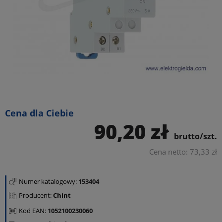
Cena dla Ciebie
90,20 zł
brutto/szt.
Cena netto: 73,33 zł
Numer katalogowy:
153404
Producent:
Chint
Kod EAN:
1052100230060