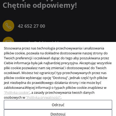
Chętnie odpowiemy!
42 652 27 00
sprzedaz@elektrogielda.com
Stosowana przez nas technologia przechowywania i analizowania
plików cookie, pozwala na dokładne dostosowanie naszej strony do
Twoich preferencji i oczekiwań dążąc do tego aby poszukiwana przez
Ciebie informacja była jak najbardziej precyzyjna. Akceptując wszystkie
ELEKTROGIEŁDA SZ.ŻACZKIEWICZ; M.KARLIŃSKI
pliki cookie pozwalasz nam się zmieniać i dostosowywać do Twoich
SP.J.
oczekiwań. Możesz też ograniczyć typ przechowywanych przez nas
plików cookie wybierając opcję "Dostosuj", jednak część tych plików
INFORMACJE
jest niezbędna do prawidłowego działania strony i nie może być
zablokowana.
Więcej informacji o typach plików cookie znajdziesz w
STREFA KLIENTA
"Polityka cookie"
, a zasady przechowywania twoich danych
osobowych w
"Polityka prywatności"
.
Copyright © 2003-2026 Elektrogiełda s.j.
Odrzuć
Projekt i realizacja:
BigCom
Dostosuj