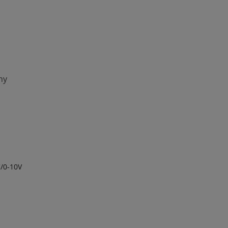
ny
C/0-10V