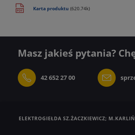
Karta produktu
(620.74k)
Masz jakieś pytania? Ch
42 652 27 00
sprz
ELEKTROGIEŁDA SZ.ŻACZKIEWICZ; M.KARLIŃS