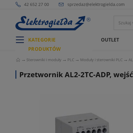
42 652 27 00
sprzedaz@elektrogielda.com
KATEGORIE
OUTLET
PRODUKTÓW
Sterowniki i moduły
PLC
Moduły i sterowniki PLC
AL
Przetwornik AL2-2TC-ADP, wejś