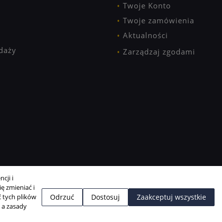
Twoje Konto
Twoje zamówienia
Aktualności
daży
Zarządzaj zgodami
cji i
ę zmieniać i
 tych plików
Odrzuć
Dostosuj
Zaakceptuj wszystkie
, a zasady
Projekt i realizacja:
BigCom