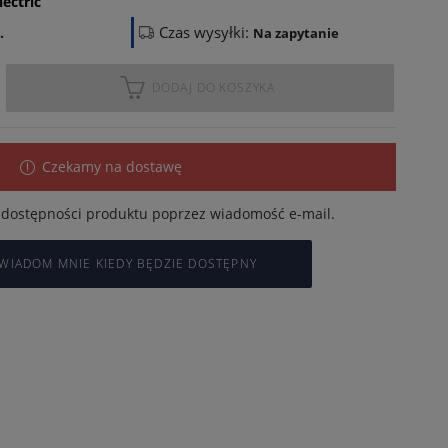
lectric
Czas wysyłki:
.
Na zapytanie
DODAJ DO KOSZYKA
Czekamy na dostawę
dostępności produktu poprzez wiadomość e-mail.
WIADOM MNIE KIEDY BĘDZIE DOSTĘPNY