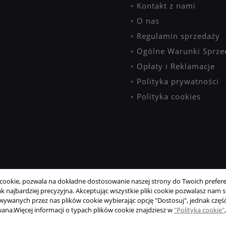
Kontakt z nami
O nas
Regulamin sprzedaży
Ogólne Warunki Sprze
Opłaty i Reklamacje
Polityka prywatności
Polityka cookies
ookie, pozwala na dokładne dostosowanie naszej strony do Twoich preferen
 najbardziej precyzyjna. Akceptując wszystkie pliki cookie pozwalasz nam si
wanych przez nas plików cookie wybierając opcję "Dostosuj", jednak część
wana.
Więcej informacji o typach plików cookie znajdziesz w
"Polityka cookie"