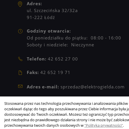
Adres:
ul. Szczecińska 32/32a
91-222 Łódź
Godziny otwarcia:
Od poniedziałku do piątku: 08:00 - 16:00
Soboty i niedziele: Nieczynne
Telefon:
42 652 27 00
Faks:
42 652 19 71
Adres e-mail:
sprzedaz@elektrogielda.com
NIP: 9471902273
Stosowana przez nas technologia przechowywania i analizowania plików c
REGON: 473209601
oczekiwań dążąc do tego aby poszukiwana przez Ciebie informacja była jak
dostosowywać do Twoich oczekiwań. Możesz też ograniczyć typ przechowy
jest niezbędna do prawidłowego działania strony i nie może być zabloko
Copyright © 2003-2026 Elektrogiełda s.j.
przechowywania twoich danych osobowych w
"Polityka prywatności"
.