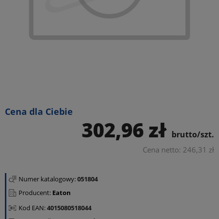
Cena dla Ciebie
302,96 zł
brutto/szt.
Cena netto: 246,31 zł
Numer katalogowy:
051804
Producent:
Eaton
Kod EAN:
4015080518044