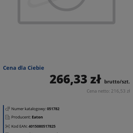
Cena dla Ciebie
266,33 zł
brutto/szt.
Cena netto: 216,53 zł
Numer katalogowy:
051782
Producent:
Eaton
Kod EAN:
4015080517825