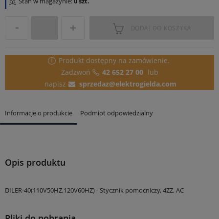
Stan w magazynie:
0 szt.
DODAJ DO KOSZYKA
Produkt dostępny
na zamówienie.
Zadzwoń
42 652 27 00
lub
napisz
sprzedaz@elektrogielda.com
Informacje o produkcie
Podmiot odpowiedzialny
Opis produktu
DILER-40(110V50HZ,120V60HZ) - Stycznik pomocniczy, 4ZZ, AC
Pliki do pobrania