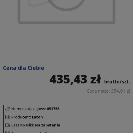
Cena dla Ciebie
435,43 zł
brutto/szt.
Cena netto: 354,01 zł
Numer katalogowy:
051756
Producent:
Eaton
Czas wysyłki:
Na zapytanie