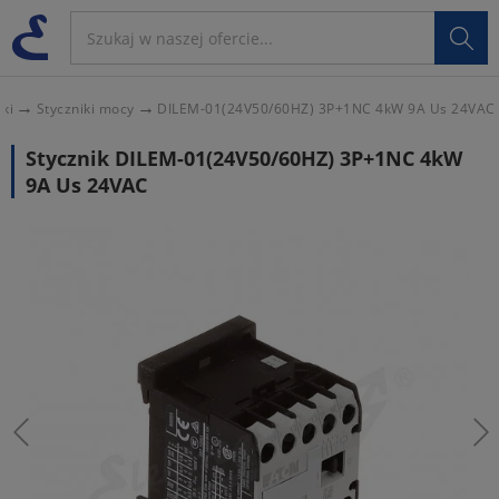

iki
Styczniki mocy
DILEM-01(24V50/60HZ) 3P+1NC 4kW 9A Us 24VAC
Stycznik DILEM-01(24V50/60HZ) 3P+1NC 4kW
9A Us 24VAC