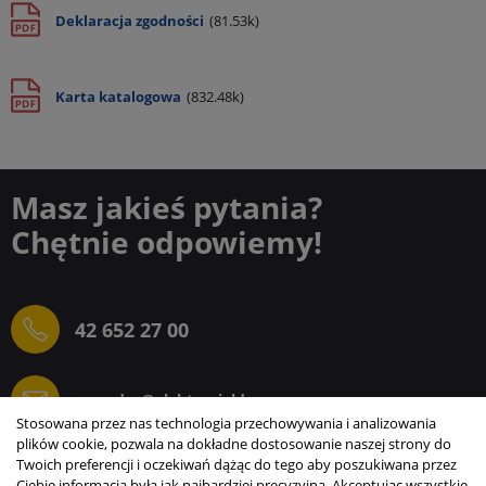
Deklaracja zgodności
(81.53k)
Karta katalogowa
(832.48k)
Masz jakieś pytania?
Chętnie odpowiemy!
42 652 27 00
sprzedaz@elektrogielda.com
Stosowana przez nas technologia przechowywania i analizowania
plików cookie, pozwala na dokładne dostosowanie naszej strony do
Twoich preferencji i oczekiwań dążąc do tego aby poszukiwana przez
Ciebie informacja była jak najbardziej precyzyjna. Akceptując wszystkie