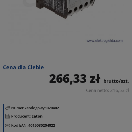
Cena dla Ciebie
266,33 zł
brutto/szt.
Cena netto: 216,53 zł
Numer katalogowy:
020402
Producent:
Eaton
Kod EAN:
4015080204022