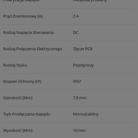
Prąd Znamionowy [A]
2 A
Rodzaj Napięcia Sterowania
DC
Rodzaj Połączenia Elektrycznego
Złącze PCB
Rodzaj Styku
Pojedynczy
Stopień Ochrony (IP)
IP67
Szerokość [mm]
7.8 mm
Tryb Przełączania Napędu
Monostabilny
Wysokość [mm]
10 mm