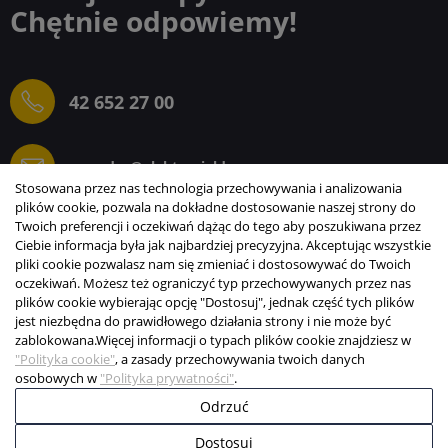
Chętnie odpowiemy!
42 652 27 00
sprzedaz@elektrogielda.com
Stosowana przez nas technologia przechowywania i analizowania
plików cookie, pozwala na dokładne dostosowanie naszej strony do
Twoich preferencji i oczekiwań dążąc do tego aby poszukiwana przez
Ciebie informacja była jak najbardziej precyzyjna. Akceptując wszystkie
ELEKTROGIEŁDA SZ.ŻACZKIEWICZ; M.KARLIŃSKI
pliki cookie pozwalasz nam się zmieniać i dostosowywać do Twoich
SP.J.
oczekiwań. Możesz też ograniczyć typ przechowywanych przez nas
plików cookie wybierając opcję "Dostosuj", jednak część tych plików
INFORMACJE
jest niezbędna do prawidłowego działania strony i nie może być
zablokowana.
Więcej informacji o typach plików cookie znajdziesz w
STREFA KLIENTA
"Polityka cookie"
, a zasady przechowywania twoich danych
osobowych w
"Polityka prywatności"
.
Copyright © 2003-2026 Elektrogiełda s.j.
Odrzuć
Projekt i realizacja:
BigCom
Dostosuj