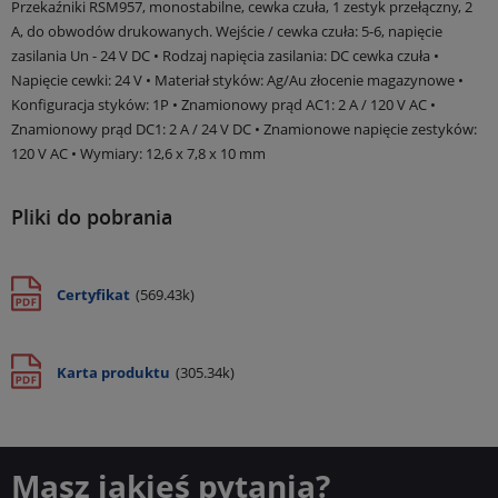
Przekaźniki RSM957, monostabilne, cewka czuła, 1 zestyk przełączny, 2
A, do obwodów drukowanych. Wejście / cewka czuła: 5-6, napięcie
zasilania Un - 24 V DC • Rodzaj napięcia zasilania: DC cewka czuła •
Napięcie cewki: 24 V • Materiał styków: Ag/Au złocenie magazynowe •
Konfiguracja styków: 1P • Znamionowy prąd AC1: 2 A / 120 V AC •
Znamionowy prąd DC1: 2 A / 24 V DC • Znamionowe napięcie zestyków:
120 V AC • Wymiary: 12,6 x 7,8 x 10 mm
Pliki do pobrania
Certyfikat
(569.43k)
Karta produktu
(305.34k)
Masz jakieś pytania?