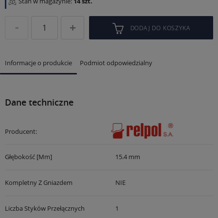
Stan w magazynie:
14 szt.
DODAJ DO KOSZYKA
Informacje o produkcie
Podmiot odpowiedzialny
Dane techniczne
Producent:
Głębokość [mm]
15.4 mm
Kompletny Z Gniazdem
NIE
Liczba Styków Przełącznych
1