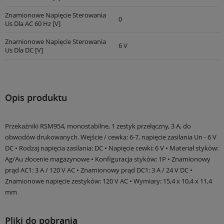
Znamionowe Napięcie Sterowania
0
Us Dla AC 60 Hz [V]
Znamionowe Napięcie Sterowania
6 V
Us Dla DC [V]
Opis produktu
Przekaźniki RSM954, monostabilne, 1 zestyk przełączny, 3 A, do
obwodów drukowanych. Wejście / cewka: 6-7, napięcie zasilania Un - 6 V
DC • Rodzaj napięcia zasilania: DC • Napięcie cewki: 6 V • Materiał styków:
Ag/Au złocenie magazynowe • Konfiguracja styków: 1P • Znamionowy
prąd AC1: 3 A / 120 V AC • Znamionowy prąd DC1: 3 A / 24 V DC •
Znamionowe napięcie zestyków: 120 V AC • Wymiary: 15,4 x 10,4 x 11,4
mm
Pliki do pobrania