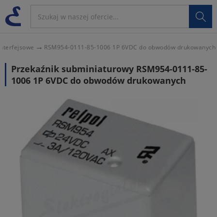

interfejsowe
RSM954-0111-85-1006 1P 6VDC do obwodów drukowanych
Przekaźnik subminiaturowy RSM954-0111-85-
1006 1P 6VDC do obwodów drukowanych