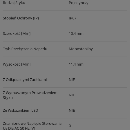
Rodzaj Styku
Pojedynczy
Stopień Ochrony (IP)
IP67
Szerokość [mm]
10.4 mm
Tryb Przełączania Napędu
Monostabilny
Wysokość [mm]
11.4 mm
Z Odłączalnymi Zaciskami
NIE
Z Wymuszonym Prowadzeniem
NIE
Styku
Ze Wskaźnikiem LED
NIE
Znamionowe Napięcie Sterowania
0
Us Dla AC 50 Hz [V]