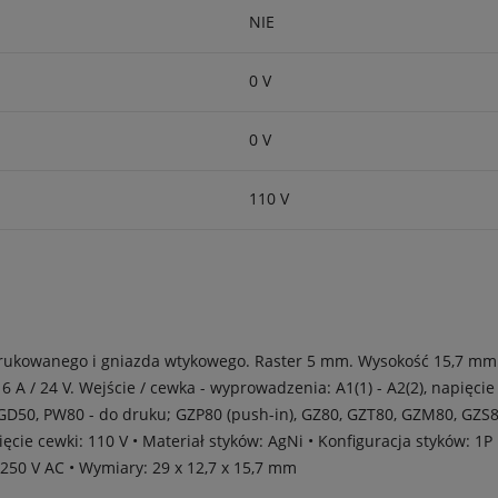
NIE
0 V
0 V
110 V
rukowanego i gniazda wtykowego. Raster 5 mm. Wysokość 15,7 mm. W
- 16 A / 24 V. Wejście / cewka - wyprowadzenia: A1(1) - A2(2), napięc
, GD50, PW80 - do druku; GZP80 (push-in), GZ80, GZT80, GZM80, GZ
pięcie cewki: 110 V • Materiał styków: AgNi • Konfiguracja styków:
250 V AC • Wymiary: 29 x 12,7 x 15,7 mm