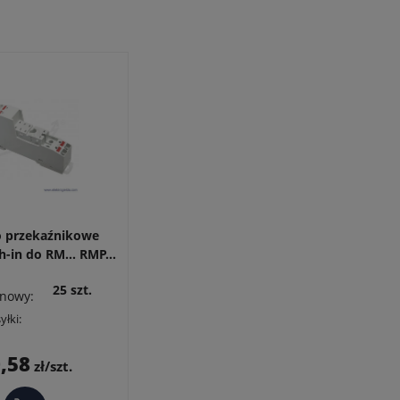
o przekaźnikowe
-in do RM... RMP...
25 szt.
nowy:
yłki:
Cena
,58
zł/szt.