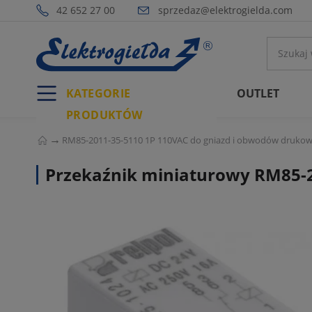
42 652 27 00
sprzedaz@elektrogielda.com
KATEGORIE
OUTLET
PRODUKTÓW
RM85-2011-35-5110 1P 110VAC do gniazd i obwodów druko
Przekaźnik miniaturowy RM85-