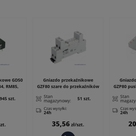
ikowe GD50
Gniazdo przekaźnikowe
Gniazd
4, RM85,
GZF80 szare do przekaźników
GZP80 push
 RMP84,
RM84, RM85
Stan
Stan
945 szt.
51 szt.
 RM87N.
magazynowy:
magazy
3 x 9 mm
Czas wysyłki:
Czas wys
24h
24h
a
Cena
35,56
20
zt.
zł/szt.