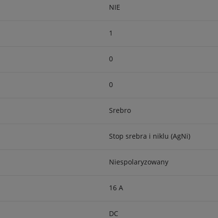
NIE
1
0
0
Srebro
Stop srebra i niklu (AgNi)
Niespolaryzowany
16 A
DC