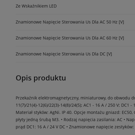
Ze Wskaźnikiem LED
Znamionowe Napięcie Sterowania Us Dla AC 50 Hz [V]
Znamionowe Napięcie Sterowania Us Dla AC 60 Hz [V]
Znamionowe Napięcie Sterowania Us Dla DC [V]
Opis produktu
Przekaźnik elektromagnetyczny, miniaturowy, do obwodu d
11(7)/21(4)-12(6)/22(3)-14(8)/24(5); AC1 - 16 A / 250 V; DC1 
Materiał styków: AgNi. IP 40. Opcje montażu gniazd: EC50
płyty jedną śrubą M3. • Rodzaj napięcia zasilania: AC • Na
prąd DC1: 16 A / 24 V DC • Znamionowe napięcie zestyków: 