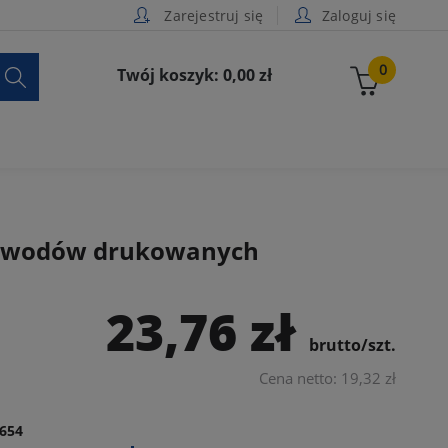
Zarejestruj się
Zaloguj się

0
Twój koszyk: 0,00 zł
 obwodów drukowanych
23,76 zł
brutto/szt.
Cena netto: 19,32 zł
654