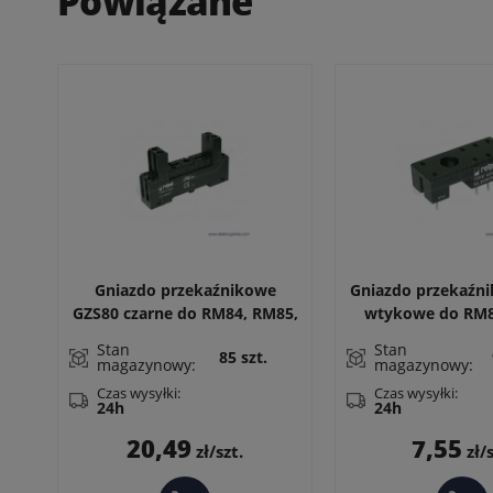
Powiązane
Gniazdo przekaźnikowe
Gniazdo przekaźn
GZS80 czarne do RM84, RM85,
wtykowe do RM8
RM87
RM87L, RM87P,
Stan
Stan
85 szt.
RMP85, RM83,
magazynowy:
magazynowy:
Wymiary: 31 x 1
Czas wysyłki:
Czas wysyłki:
24h
24h
Cena
Cen
20,49
7,55
zł/szt.
zł/s