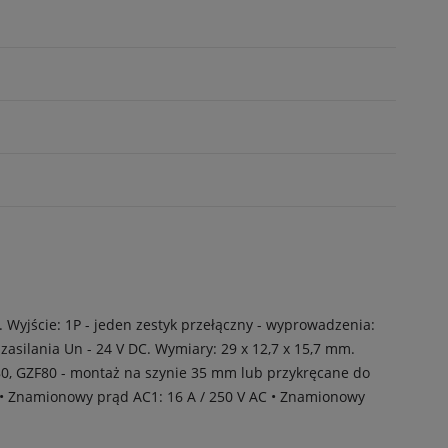
yjście: 1P - jeden zestyk przełączny - wyprowadzenia:
ie zasilania Un - 24 V DC. Wymiary: 29 x 12,7 x 15,7 mm.
S80, GZF80 - montaż na szynie 35 mm lub przykręcane do
 1P • Znamionowy prąd AC1: 16 A / 250 V AC • Znamionowy