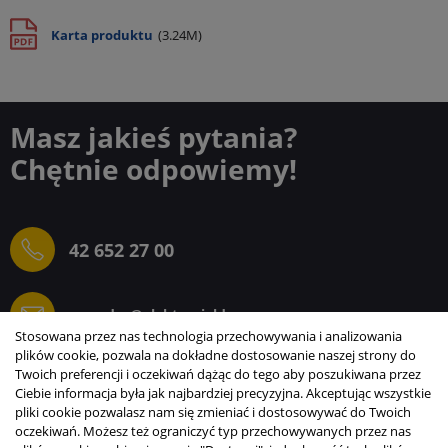
Karta produktu
(3.24M)
Masz jakieś pytania?
Chętnie odpowiemy!
42 652 27 00
sprzedaz@elektrogielda.com
Stosowana przez nas technologia przechowywania i analizowania
plików cookie, pozwala na dokładne dostosowanie naszej strony do
Twoich preferencji i oczekiwań dążąc do tego aby poszukiwana przez
Ciebie informacja była jak najbardziej precyzyjna. Akceptując wszystkie
ELEKTROGIEŁDA SZ.ŻACZKIEWICZ; M.KARLIŃSKI
pliki cookie pozwalasz nam się zmieniać i dostosowywać do Twoich
SP.J.
oczekiwań. Możesz też ograniczyć typ przechowywanych przez nas