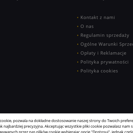
Kontakt z nami
O nas
Regulamin sprzedaży
Ogólne Warunki Sprze
Opłaty i Reklamacje
Polityka prywatności
Polityka cookies
ookie, pozwala na dokładne dostosowanie naszej strony do Twoich preferen
 najbardziej precyzyjna. Akceptując wszystkie pliki cookie pozwalasz nam si
wanych przez nas plików cookie wybierając opcję "Dostosuj", jednak część