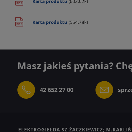
Karta produktu
(602.02k)
Karta produktu
(564.78k)
Masz jakieś pytania? Ch
42 652 27 00
sprz
ELEKTROGIEŁDA SZ.ŻACZKIEWICZ; M.KARLIŃS