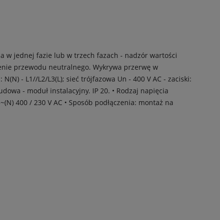
a w jednej fazie lub w trzech fazach - nadzór wartości
ączenie przewodu neutralnego. Wykrywa przerwę w
N) - L1//L2/L3(L); sieć trójfazowa Un - 400 V AC - zaciski:
udowa - moduł instalacyjny. IP 20. • Rodzaj napięcia
3~(N) 400 / 230 V AC • Sposób podłączenia: montaż na