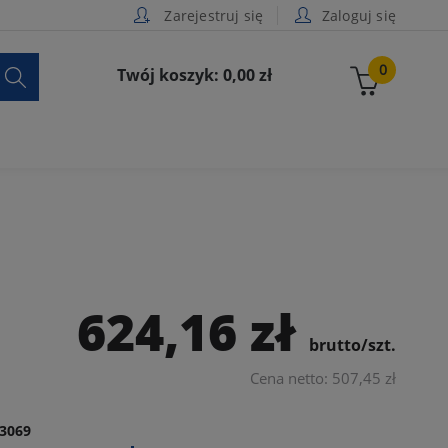
Zarejestruj się
Zaloguj się

0
Twój koszyk: 0,00 zł
624,16 zł
brutto/szt.
Cena netto: 507,45 zł
3069