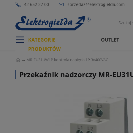
42 652 27 00
sprzedaz@elektrogielda.com
KATEGORIE
OUTLET
PRODUKTÓW
MR-EU31UW1P kontrola napięcia 1P 3x400VAC
Przekaźnik nadzorczy MR-EU31U