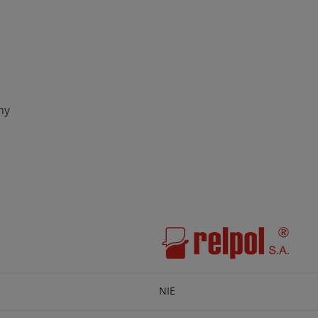
ny
NIE