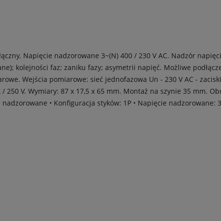
łączny. Napięcie nadzorowane 3~(N) 400 / 230 V AC. Nadzór napięci
ane); kolejności faz; zaniku fazy; asymetrii napięć. Możliwe podł
owe. Wejścia pomiarowe: sieć jednofazowa Un - 230 V AC - zaciski: N(
 5 A / 250 V. Wymiary: 87 x 17,5 x 65 mm. Montaż na szynie 35 mm. Ob
e nadzorowane • Konfiguracja styków: 1P • Napięcie nadzorowane: 