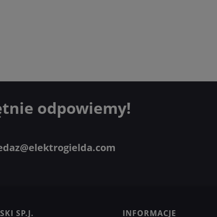
ętnie odpowiemy!
edaz@elektrogielda.com
KI SP.J.
INFORMACJE