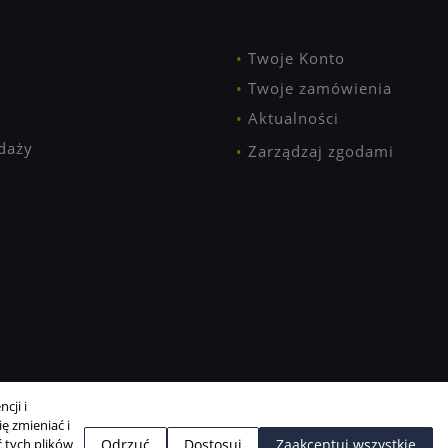
Twoje Konto
Twoje zamówienia
Aktualności
daży
Zarządzaj zgodami
cji i
ę zmieniać i
 tych plików
Odrzuć
Dostosuj
Zaakceptuj wszystkie