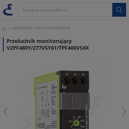

V2PF480Y/277VSY01/TPF400VS4X
Przekaźnik monitorujący
V2PF480Y/277VSY01/TPF400VS4X