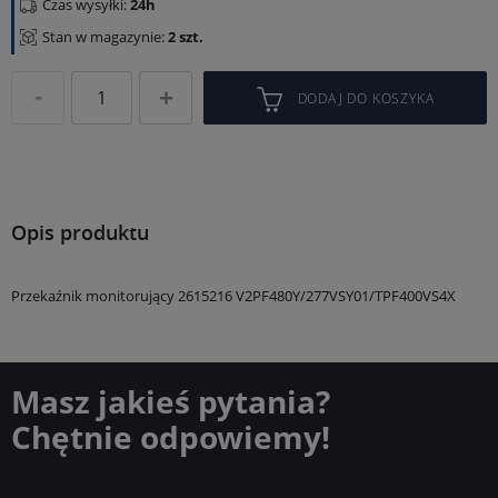
Czas wysyłki:
24h
Stan w magazynie:
2 szt.
DODAJ DO KOSZYKA
Opis produktu
Przekaźnik monitorujący 2615216 V2PF480Y/277VSY01/TPF400VS4X
Masz jakieś pytania?
Chętnie odpowiemy!