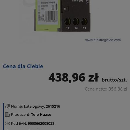
Cena dla Ciebie
438,96 zł
brutto/szt.
Cena netto: 356,88 zł
Numer katalogowy:
2615216
Producent:
Tele Haase
Kod EAN:
9008662008038